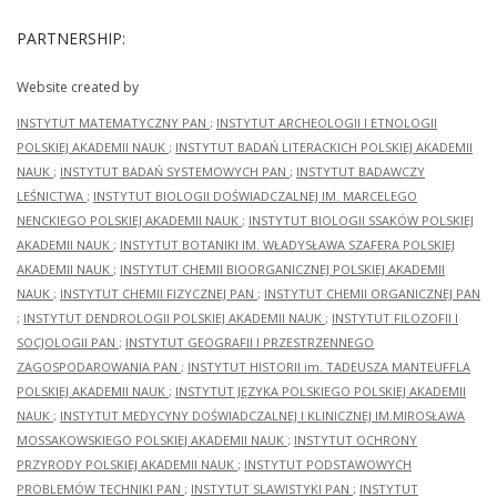
PARTNERSHIP:
Website created by
INSTYTUT MATEMATYCZNY PAN
;
INSTYTUT ARCHEOLOGII I ETNOLOGII
POLSKIEJ AKADEMII NAUK
;
INSTYTUT BADAŃ LITERACKICH POLSKIEJ AKADEMII
NAUK
;
INSTYTUT BADAŃ SYSTEMOWYCH PAN
;
INSTYTUT BADAWCZY
LEŚNICTWA
;
INSTYTUT BIOLOGII DOŚWIADCZALNEJ IM. MARCELEGO
NENCKIEGO POLSKIEJ AKADEMII NAUK
;
INSTYTUT BIOLOGII SSAKÓW POLSKIEJ
AKADEMII NAUK
;
INSTYTUT BOTANIKI IM. WŁADYSŁAWA SZAFERA POLSKIEJ
AKADEMII NAUK
;
INSTYTUT CHEMII BIOORGANICZNEJ POLSKIEJ AKADEMII
NAUK
;
INSTYTUT CHEMII FIZYCZNEJ PAN
;
INSTYTUT CHEMII ORGANICZNEJ PAN
;
INSTYTUT DENDROLOGII POLSKIEJ AKADEMII NAUK
;
INSTYTUT FILOZOFII I
SOCJOLOGII PAN
;
INSTYTUT GEOGRAFII I PRZESTRZENNEGO
ZAGOSPODAROWANIA PAN
;
INSTYTUT HISTORII im. TADEUSZA MANTEUFFLA
POLSKIEJ AKADEMII NAUK
;
INSTYTUT JĘZYKA POLSKIEGO POLSKIEJ AKADEMII
NAUK
;
INSTYTUT MEDYCYNY DOŚWIADCZALNEJ I KLINICZNEJ IM.MIROSŁAWA
MOSSAKOWSKIEGO POLSKIEJ AKADEMII NAUK
;
INSTYTUT OCHRONY
PRZYRODY POLSKIEJ AKADEMII NAUK
;
INSTYTUT PODSTAWOWYCH
PROBLEMÓW TECHNIKI PAN
;
INSTYTUT SLAWISTYKI PAN
;
INSTYTUT