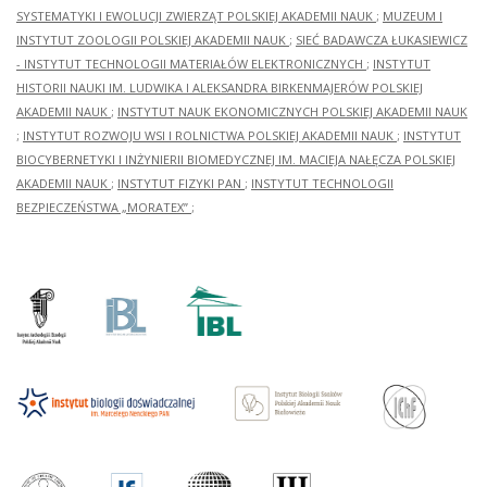
SYSTEMATYKI I EWOLUCJI ZWIERZĄT POLSKIEJ AKADEMII NAUK
;
MUZEUM I
INSTYTUT ZOOLOGII POLSKIEJ AKADEMII NAUK
;
SIEĆ BADAWCZA ŁUKASIEWICZ
- INSTYTUT TECHNOLOGII MATERIAŁÓW ELEKTRONICZNYCH
;
INSTYTUT
HISTORII NAUKI IM. LUDWIKA I ALEKSANDRA BIRKENMAJERÓW POLSKIEJ
AKADEMII NAUK
;
INSTYTUT NAUK EKONOMICZNYCH POLSKIEJ AKADEMII NAUK
;
INSTYTUT ROZWOJU WSI I ROLNICTWA POLSKIEJ AKADEMII NAUK
;
INSTYTUT
BIOCYBERNETYKI I INŻYNIERII BIOMEDYCZNEJ IM. MACIEJA NAŁĘCZA POLSKIEJ
AKADEMII NAUK
;
INSTYTUT FIZYKI PAN
;
INSTYTUT TECHNOLOGII
BEZPIECZEŃSTWA „MORATEX”
;