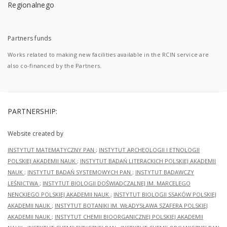
Partners funds
Works related to making new facilities available in the RCIN service are
also co-financed by the Partners.
PARTNERSHIP:
Website created by
INSTYTUT MATEMATYCZNY PAN
;
INSTYTUT ARCHEOLOGII I ETNOLOGII
POLSKIEJ AKADEMII NAUK
;
INSTYTUT BADAŃ LITERACKICH POLSKIEJ AKADEMII
NAUK
;
INSTYTUT BADAŃ SYSTEMOWYCH PAN
;
INSTYTUT BADAWCZY
LEŚNICTWA
;
INSTYTUT BIOLOGII DOŚWIADCZALNEJ IM. MARCELEGO
NENCKIEGO POLSKIEJ AKADEMII NAUK
;
INSTYTUT BIOLOGII SSAKÓW POLSKIEJ
AKADEMII NAUK
;
INSTYTUT BOTANIKI IM. WŁADYSŁAWA SZAFERA POLSKIEJ
AKADEMII NAUK
;
INSTYTUT CHEMII BIOORGANICZNEJ POLSKIEJ AKADEMII