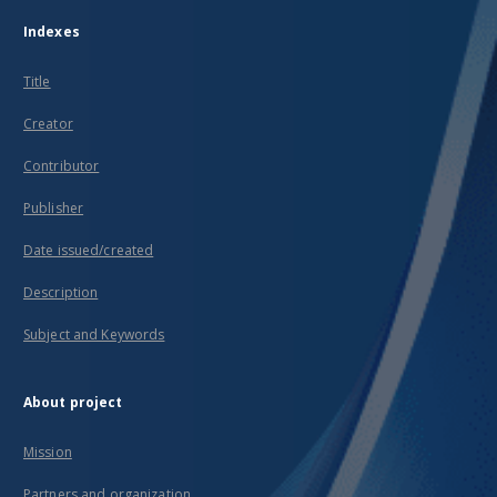
Indexes
Title
Creator
Contributor
Publisher
Date issued/created
Description
Subject and Keywords
About project
Mission
Partners and organization