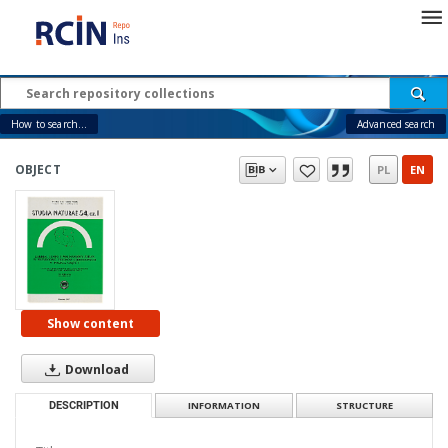
How to search...
Advanced search
OBJECT
PL
EN
Show content
Download
DESCRIPTION
INFORMATION
STRUCTURE