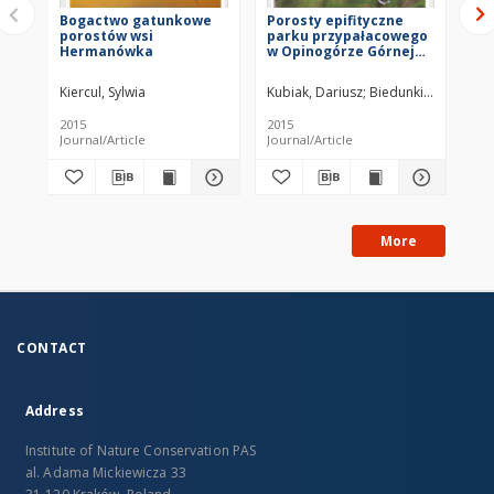
Bogactwo gatunkowe
Porosty epifityczne
Lis
porostów wsi
parku przypałacowego
sp
Hermanówka
w Opinogórze Górnej
(Północne Mazowsze)
Kiercul, Sylwia
Kubiak, Dariusz
Biedunkiewicz, Ann
Fał
2015
2015
199
Journal/Article
Journal/Article
Jou
More
CONTACT
Address
Institute of Nature Conservation PAS
al. Adama Mickiewicza 33