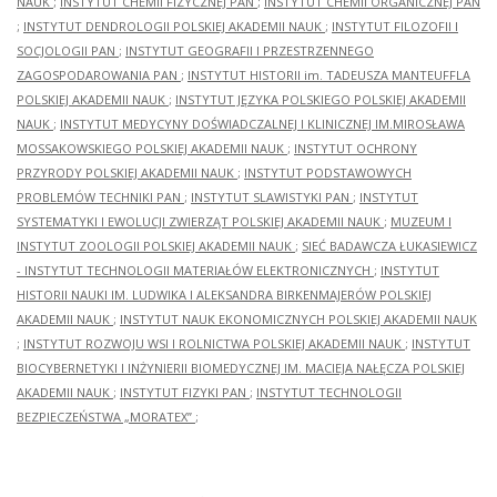
NAUK
;
INSTYTUT CHEMII FIZYCZNEJ PAN
;
INSTYTUT CHEMII ORGANICZNEJ PAN
;
INSTYTUT DENDROLOGII POLSKIEJ AKADEMII NAUK
;
INSTYTUT FILOZOFII I
SOCJOLOGII PAN
;
INSTYTUT GEOGRAFII I PRZESTRZENNEGO
ZAGOSPODAROWANIA PAN
;
INSTYTUT HISTORII im. TADEUSZA MANTEUFFLA
POLSKIEJ AKADEMII NAUK
;
INSTYTUT JĘZYKA POLSKIEGO POLSKIEJ AKADEMII
NAUK
;
INSTYTUT MEDYCYNY DOŚWIADCZALNEJ I KLINICZNEJ IM.MIROSŁAWA
MOSSAKOWSKIEGO POLSKIEJ AKADEMII NAUK
;
INSTYTUT OCHRONY
PRZYRODY POLSKIEJ AKADEMII NAUK
;
INSTYTUT PODSTAWOWYCH
PROBLEMÓW TECHNIKI PAN
;
INSTYTUT SLAWISTYKI PAN
;
INSTYTUT
SYSTEMATYKI I EWOLUCJI ZWIERZĄT POLSKIEJ AKADEMII NAUK
;
MUZEUM I
INSTYTUT ZOOLOGII POLSKIEJ AKADEMII NAUK
;
SIEĆ BADAWCZA ŁUKASIEWICZ
- INSTYTUT TECHNOLOGII MATERIAŁÓW ELEKTRONICZNYCH
;
INSTYTUT
HISTORII NAUKI IM. LUDWIKA I ALEKSANDRA BIRKENMAJERÓW POLSKIEJ
AKADEMII NAUK
;
INSTYTUT NAUK EKONOMICZNYCH POLSKIEJ AKADEMII NAUK
;
INSTYTUT ROZWOJU WSI I ROLNICTWA POLSKIEJ AKADEMII NAUK
;
INSTYTUT
BIOCYBERNETYKI I INŻYNIERII BIOMEDYCZNEJ IM. MACIEJA NAŁĘCZA POLSKIEJ
AKADEMII NAUK
;
INSTYTUT FIZYKI PAN
;
INSTYTUT TECHNOLOGII
BEZPIECZEŃSTWA „MORATEX”
;