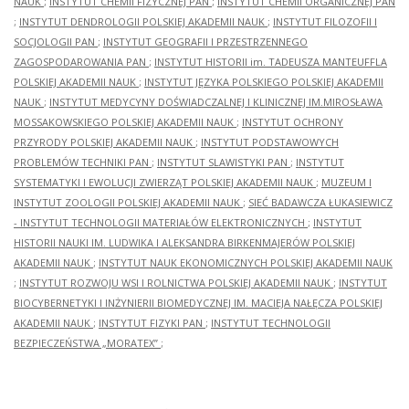
NAUK
;
INSTYTUT CHEMII FIZYCZNEJ PAN
;
INSTYTUT CHEMII ORGANICZNEJ PAN
;
INSTYTUT DENDROLOGII POLSKIEJ AKADEMII NAUK
;
INSTYTUT FILOZOFII I
SOCJOLOGII PAN
;
INSTYTUT GEOGRAFII I PRZESTRZENNEGO
ZAGOSPODAROWANIA PAN
;
INSTYTUT HISTORII im. TADEUSZA MANTEUFFLA
POLSKIEJ AKADEMII NAUK
;
INSTYTUT JĘZYKA POLSKIEGO POLSKIEJ AKADEMII
NAUK
;
INSTYTUT MEDYCYNY DOŚWIADCZALNEJ I KLINICZNEJ IM.MIROSŁAWA
MOSSAKOWSKIEGO POLSKIEJ AKADEMII NAUK
;
INSTYTUT OCHRONY
PRZYRODY POLSKIEJ AKADEMII NAUK
;
INSTYTUT PODSTAWOWYCH
PROBLEMÓW TECHNIKI PAN
;
INSTYTUT SLAWISTYKI PAN
;
INSTYTUT
SYSTEMATYKI I EWOLUCJI ZWIERZĄT POLSKIEJ AKADEMII NAUK
;
MUZEUM I
INSTYTUT ZOOLOGII POLSKIEJ AKADEMII NAUK
;
SIEĆ BADAWCZA ŁUKASIEWICZ
- INSTYTUT TECHNOLOGII MATERIAŁÓW ELEKTRONICZNYCH
;
INSTYTUT
HISTORII NAUKI IM. LUDWIKA I ALEKSANDRA BIRKENMAJERÓW POLSKIEJ
AKADEMII NAUK
;
INSTYTUT NAUK EKONOMICZNYCH POLSKIEJ AKADEMII NAUK
;
INSTYTUT ROZWOJU WSI I ROLNICTWA POLSKIEJ AKADEMII NAUK
;
INSTYTUT
BIOCYBERNETYKI I INŻYNIERII BIOMEDYCZNEJ IM. MACIEJA NAŁĘCZA POLSKIEJ
AKADEMII NAUK
;
INSTYTUT FIZYKI PAN
;
INSTYTUT TECHNOLOGII
BEZPIECZEŃSTWA „MORATEX”
;