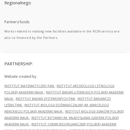
Partners funds
Works related to making new facilities available in the RCIN service are
also co-financed by the Partners.
PARTNERSHIP:
Website created by
INSTYTUT MATEMATYCZNY PAN
;
INSTYTUT ARCHEOLOGII I ETNOLOGII
POLSKIEJ AKADEMII NAUK
;
INSTYTUT BADAŃ LITERACKICH POLSKIEJ AKADEMII
NAUK
;
INSTYTUT BADAŃ SYSTEMOWYCH PAN
;
INSTYTUT BADAWCZY
LEŚNICTWA
;
INSTYTUT BIOLOGII DOŚWIADCZALNEJ IM. MARCELEGO
NENCKIEGO POLSKIEJ AKADEMII NAUK
;
INSTYTUT BIOLOGII SSAKÓW POLSKIEJ
AKADEMII NAUK
;
INSTYTUT BOTANIKI IM. WŁADYSŁAWA SZAFERA POLSKIEJ
AKADEMII NAUK
;
INSTYTUT CHEMII BIOORGANICZNEJ POLSKIEJ AKADEMII