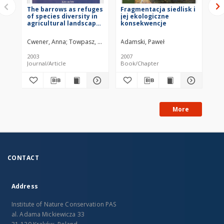
The barrows as refuges
Fragmentacja siedlisk i
Re
of species diversity in
jej ekologiczne
ani
agricultural landscape
konsekwencje
Su
of the Proszowice
Plateau
Cwener, Anna
Towpasz, Krystyna
Adamski, Paweł
Gło
2003
2007
200
Journal/Article
Book/Chapter
Bo
More
CONTACT
Address
Institute of Nature Conservation PAS
al. Adama Mickiewicza 33