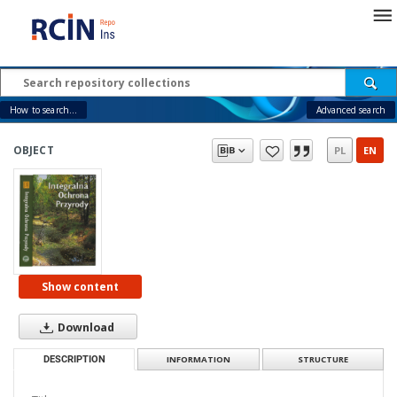
How to search...
Advanced search
OBJECT
PL
EN
Show content
Download
DESCRIPTION
INFORMATION
STRUCTURE