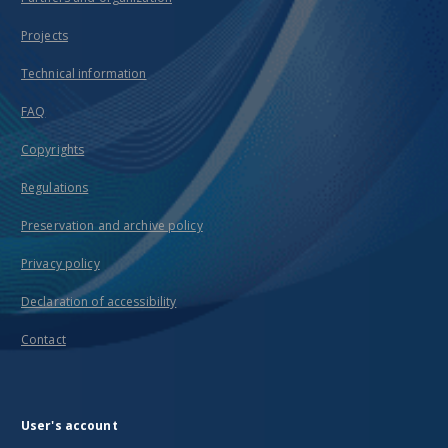
Projects
Technical information
FAQ
Copyrights
Regulations
Preservation and archive policy
Privacy policy
Declaration of accessibility
Contact
User's account