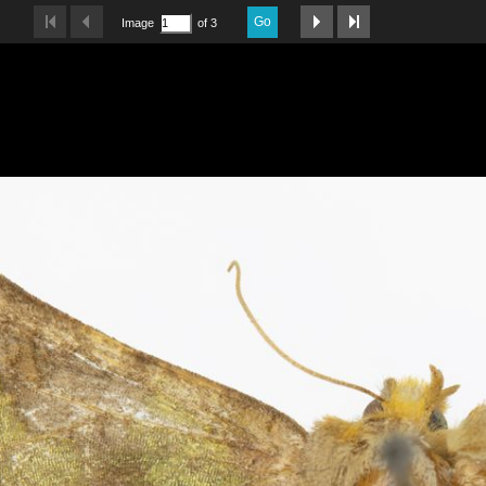
Go
Image
of 3