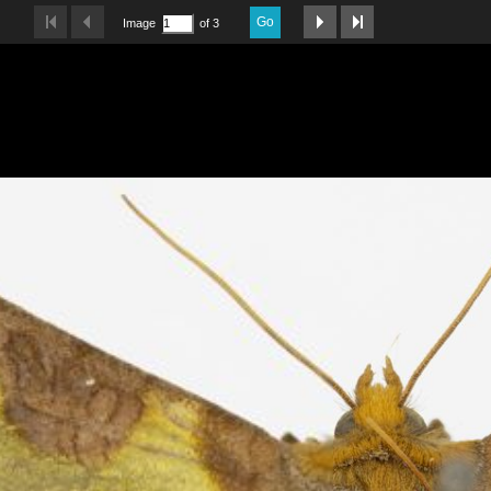
Go
Image
of 3