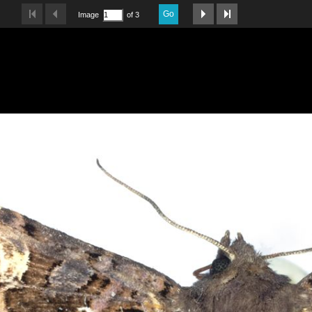
Go
Image
of 3