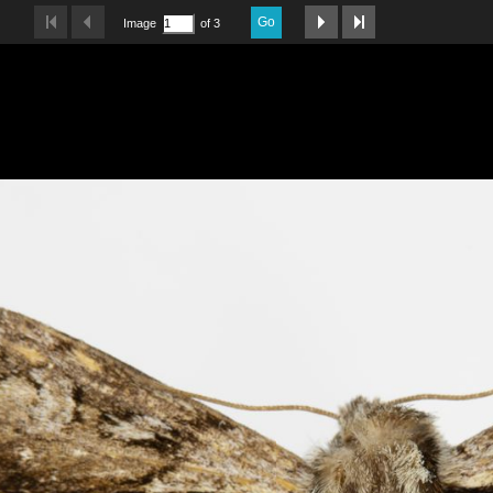
Go
Image
of 3