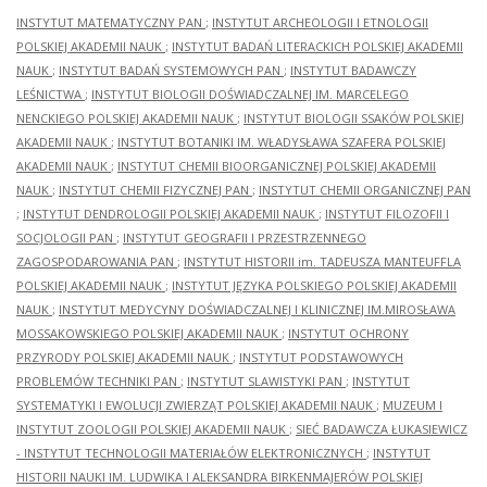
INSTYTUT MATEMATYCZNY PAN
;
INSTYTUT ARCHEOLOGII I ETNOLOGII
POLSKIEJ AKADEMII NAUK
;
INSTYTUT BADAŃ LITERACKICH POLSKIEJ AKADEMII
NAUK
;
INSTYTUT BADAŃ SYSTEMOWYCH PAN
;
INSTYTUT BADAWCZY
LEŚNICTWA
;
INSTYTUT BIOLOGII DOŚWIADCZALNEJ IM. MARCELEGO
NENCKIEGO POLSKIEJ AKADEMII NAUK
;
INSTYTUT BIOLOGII SSAKÓW POLSKIEJ
AKADEMII NAUK
;
INSTYTUT BOTANIKI IM. WŁADYSŁAWA SZAFERA POLSKIEJ
AKADEMII NAUK
;
INSTYTUT CHEMII BIOORGANICZNEJ POLSKIEJ AKADEMII
NAUK
;
INSTYTUT CHEMII FIZYCZNEJ PAN
;
INSTYTUT CHEMII ORGANICZNEJ PAN
;
INSTYTUT DENDROLOGII POLSKIEJ AKADEMII NAUK
;
INSTYTUT FILOZOFII I
SOCJOLOGII PAN
;
INSTYTUT GEOGRAFII I PRZESTRZENNEGO
ZAGOSPODAROWANIA PAN
;
INSTYTUT HISTORII im. TADEUSZA MANTEUFFLA
POLSKIEJ AKADEMII NAUK
;
INSTYTUT JĘZYKA POLSKIEGO POLSKIEJ AKADEMII
NAUK
;
INSTYTUT MEDYCYNY DOŚWIADCZALNEJ I KLINICZNEJ IM.MIROSŁAWA
MOSSAKOWSKIEGO POLSKIEJ AKADEMII NAUK
;
INSTYTUT OCHRONY
PRZYRODY POLSKIEJ AKADEMII NAUK
;
INSTYTUT PODSTAWOWYCH
PROBLEMÓW TECHNIKI PAN
;
INSTYTUT SLAWISTYKI PAN
;
INSTYTUT
SYSTEMATYKI I EWOLUCJI ZWIERZĄT POLSKIEJ AKADEMII NAUK
;
MUZEUM I
INSTYTUT ZOOLOGII POLSKIEJ AKADEMII NAUK
;
SIEĆ BADAWCZA ŁUKASIEWICZ
- INSTYTUT TECHNOLOGII MATERIAŁÓW ELEKTRONICZNYCH
;
INSTYTUT
HISTORII NAUKI IM. LUDWIKA I ALEKSANDRA BIRKENMAJERÓW POLSKIEJ