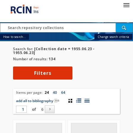
How to search...
Change search criteria
Search for:
[Collection date = 1955.06.23 -
1955.06.23]
Number of results:
134
Filters
Items per page:
24
40
64
add all to bibliography
of
6