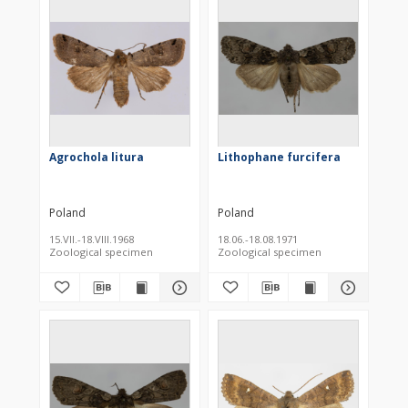
Agrochola litura
Lithophane furcifera
Poland
Poland
15.VII.-18.VIII.1968
18.06.-18.08.1971
Zoological specimen
Zoological specimen