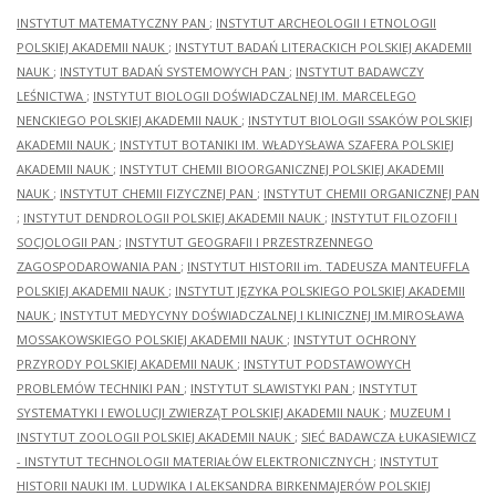
INSTYTUT MATEMATYCZNY PAN
;
INSTYTUT ARCHEOLOGII I ETNOLOGII
POLSKIEJ AKADEMII NAUK
;
INSTYTUT BADAŃ LITERACKICH POLSKIEJ AKADEMII
NAUK
;
INSTYTUT BADAŃ SYSTEMOWYCH PAN
;
INSTYTUT BADAWCZY
LEŚNICTWA
;
INSTYTUT BIOLOGII DOŚWIADCZALNEJ IM. MARCELEGO
NENCKIEGO POLSKIEJ AKADEMII NAUK
;
INSTYTUT BIOLOGII SSAKÓW POLSKIEJ
AKADEMII NAUK
;
INSTYTUT BOTANIKI IM. WŁADYSŁAWA SZAFERA POLSKIEJ
AKADEMII NAUK
;
INSTYTUT CHEMII BIOORGANICZNEJ POLSKIEJ AKADEMII
NAUK
;
INSTYTUT CHEMII FIZYCZNEJ PAN
;
INSTYTUT CHEMII ORGANICZNEJ PAN
;
INSTYTUT DENDROLOGII POLSKIEJ AKADEMII NAUK
;
INSTYTUT FILOZOFII I
SOCJOLOGII PAN
;
INSTYTUT GEOGRAFII I PRZESTRZENNEGO
ZAGOSPODAROWANIA PAN
;
INSTYTUT HISTORII im. TADEUSZA MANTEUFFLA
POLSKIEJ AKADEMII NAUK
;
INSTYTUT JĘZYKA POLSKIEGO POLSKIEJ AKADEMII
NAUK
;
INSTYTUT MEDYCYNY DOŚWIADCZALNEJ I KLINICZNEJ IM.MIROSŁAWA
MOSSAKOWSKIEGO POLSKIEJ AKADEMII NAUK
;
INSTYTUT OCHRONY
PRZYRODY POLSKIEJ AKADEMII NAUK
;
INSTYTUT PODSTAWOWYCH
PROBLEMÓW TECHNIKI PAN
;
INSTYTUT SLAWISTYKI PAN
;
INSTYTUT
SYSTEMATYKI I EWOLUCJI ZWIERZĄT POLSKIEJ AKADEMII NAUK
;
MUZEUM I
INSTYTUT ZOOLOGII POLSKIEJ AKADEMII NAUK
;
SIEĆ BADAWCZA ŁUKASIEWICZ
- INSTYTUT TECHNOLOGII MATERIAŁÓW ELEKTRONICZNYCH
;
INSTYTUT
HISTORII NAUKI IM. LUDWIKA I ALEKSANDRA BIRKENMAJERÓW POLSKIEJ