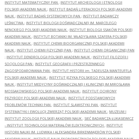
INSTYTUT MATEMATYCZNY PAN
;
INSTYTUT ARCHEOLOGII I ETNOLOGII
POLSKIEJ AKADEMII NAUK
;
INSTYTUT BADAŃ LITERACKICH POLSKIEJ AKADEMII
NAUK
;
INSTYTUT BADAŃ SYSTEMOWYCH PAN
;
INSTYTUT BADAWCZY
LEŚNICTWA
;
INSTYTUT BIOLOGII DOŚWIADCZALNEJ IM. MARCELEGO
NENCKIEGO POLSKIEJ AKADEMII NAUK
;
INSTYTUT BIOLOGII SSAKÓW POLSKIEJ
AKADEMII NAUK
;
INSTYTUT BOTANIKI IM. WŁADYSŁAWA SZAFERA POLSKIEJ
AKADEMII NAUK
;
INSTYTUT CHEMII BIOORGANICZNEJ POLSKIEJ AKADEMII
NAUK
;
INSTYTUT CHEMII FIZYCZNEJ PAN
;
INSTYTUT CHEMII ORGANICZNEJ PAN
;
INSTYTUT DENDROLOGII POLSKIEJ AKADEMII NAUK
;
INSTYTUT FILOZOFII I
SOCJOLOGII PAN
;
INSTYTUT GEOGRAFII I PRZESTRZENNEGO
ZAGOSPODAROWANIA PAN
;
INSTYTUT HISTORII im. TADEUSZA MANTEUFFLA
POLSKIEJ AKADEMII NAUK
;
INSTYTUT JĘZYKA POLSKIEGO POLSKIEJ AKADEMII
NAUK
;
INSTYTUT MEDYCYNY DOŚWIADCZALNEJ I KLINICZNEJ IM.MIROSŁAWA
MOSSAKOWSKIEGO POLSKIEJ AKADEMII NAUK
;
INSTYTUT OCHRONY
PRZYRODY POLSKIEJ AKADEMII NAUK
;
INSTYTUT PODSTAWOWYCH
PROBLEMÓW TECHNIKI PAN
;
INSTYTUT SLAWISTYKI PAN
;
INSTYTUT
SYSTEMATYKI I EWOLUCJI ZWIERZĄT POLSKIEJ AKADEMII NAUK
;
MUZEUM I
INSTYTUT ZOOLOGII POLSKIEJ AKADEMII NAUK
;
SIEĆ BADAWCZA ŁUKASIEWICZ
- INSTYTUT TECHNOLOGII MATERIAŁÓW ELEKTRONICZNYCH
;
INSTYTUT
HISTORII NAUKI IM. LUDWIKA I ALEKSANDRA BIRKENMAJERÓW POLSKIEJ
AKADEMII NAUK
;
INSTYTUT NAUK EKONOMICZNYCH POLSKIEJ AKADEMII NAUK