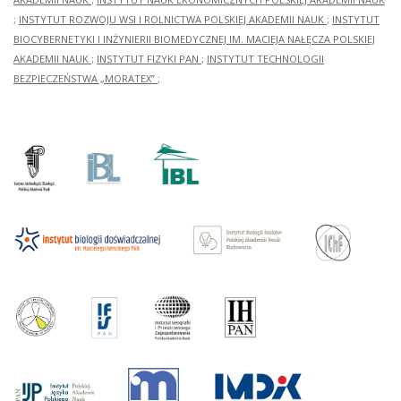
;
INSTYTUT ROZWOJU WSI I ROLNICTWA POLSKIEJ AKADEMII NAUK
;
INSTYTUT
BIOCYBERNETYKI I INŻYNIERII BIOMEDYCZNEJ IM. MACIEJA NAŁĘCZA POLSKIEJ
AKADEMII NAUK
;
INSTYTUT FIZYKI PAN
;
INSTYTUT TECHNOLOGII
BEZPIECZEŃSTWA „MORATEX”
;