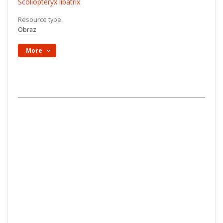
Scoliopteryx libatrix
Resource type:
Obraz
More