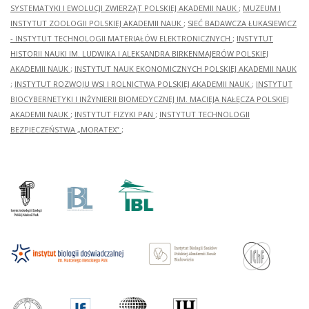
SYSTEMATYKI I EWOLUCJI ZWIERZĄT POLSKIEJ AKADEMII NAUK
;
MUZEUM I
INSTYTUT ZOOLOGII POLSKIEJ AKADEMII NAUK
;
SIEĆ BADAWCZA ŁUKASIEWICZ
- INSTYTUT TECHNOLOGII MATERIAŁÓW ELEKTRONICZNYCH
;
INSTYTUT
HISTORII NAUKI IM. LUDWIKA I ALEKSANDRA BIRKENMAJERÓW POLSKIEJ
AKADEMII NAUK
;
INSTYTUT NAUK EKONOMICZNYCH POLSKIEJ AKADEMII NAUK
;
INSTYTUT ROZWOJU WSI I ROLNICTWA POLSKIEJ AKADEMII NAUK
;
INSTYTUT
BIOCYBERNETYKI I INŻYNIERII BIOMEDYCZNEJ IM. MACIEJA NAŁĘCZA POLSKIEJ
AKADEMII NAUK
;
INSTYTUT FIZYKI PAN
;
INSTYTUT TECHNOLOGII
BEZPIECZEŃSTWA „MORATEX”
;