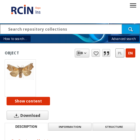
How to search...
Advanced search
OBJECT
PL
EN
Show content
Download
DESCRIPTION
INFORMATION
STRUCTURE