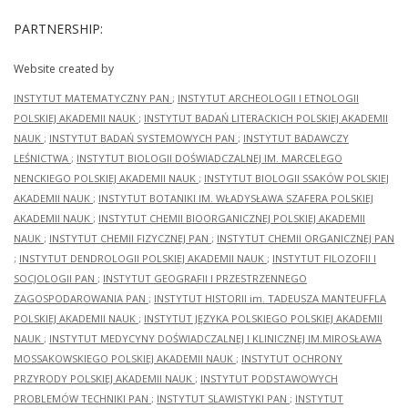
PARTNERSHIP:
Website created by
INSTYTUT MATEMATYCZNY PAN
;
INSTYTUT ARCHEOLOGII I ETNOLOGII
POLSKIEJ AKADEMII NAUK
;
INSTYTUT BADAŃ LITERACKICH POLSKIEJ AKADEMII
NAUK
;
INSTYTUT BADAŃ SYSTEMOWYCH PAN
;
INSTYTUT BADAWCZY
LEŚNICTWA
;
INSTYTUT BIOLOGII DOŚWIADCZALNEJ IM. MARCELEGO
NENCKIEGO POLSKIEJ AKADEMII NAUK
;
INSTYTUT BIOLOGII SSAKÓW POLSKIEJ
AKADEMII NAUK
;
INSTYTUT BOTANIKI IM. WŁADYSŁAWA SZAFERA POLSKIEJ
AKADEMII NAUK
;
INSTYTUT CHEMII BIOORGANICZNEJ POLSKIEJ AKADEMII
NAUK
;
INSTYTUT CHEMII FIZYCZNEJ PAN
;
INSTYTUT CHEMII ORGANICZNEJ PAN
;
INSTYTUT DENDROLOGII POLSKIEJ AKADEMII NAUK
;
INSTYTUT FILOZOFII I
SOCJOLOGII PAN
;
INSTYTUT GEOGRAFII I PRZESTRZENNEGO
ZAGOSPODAROWANIA PAN
;
INSTYTUT HISTORII im. TADEUSZA MANTEUFFLA
POLSKIEJ AKADEMII NAUK
;
INSTYTUT JĘZYKA POLSKIEGO POLSKIEJ AKADEMII
NAUK
;
INSTYTUT MEDYCYNY DOŚWIADCZALNEJ I KLINICZNEJ IM.MIROSŁAWA
MOSSAKOWSKIEGO POLSKIEJ AKADEMII NAUK
;
INSTYTUT OCHRONY
PRZYRODY POLSKIEJ AKADEMII NAUK
;
INSTYTUT PODSTAWOWYCH
PROBLEMÓW TECHNIKI PAN
;
INSTYTUT SLAWISTYKI PAN
;
INSTYTUT