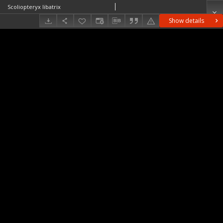
Scoliopteryx libatrix
Show details