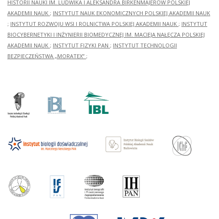
HISTORII NAUKI IM. LUDWIKA I ALEKSANDRA BIRKENMAJERÓW POLSKIEJ
AKADEMII NAUK
;
INSTYTUT NAUK EKONOMICZNYCH POLSKIEJ AKADEMII NAUK
;
INSTYTUT ROZWOJU WSI I ROLNICTWA POLSKIEJ AKADEMII NAUK
;
INSTYTUT
BIOCYBERNETYKI I INŻYNIERII BIOMEDYCZNEJ IM. MACIEJA NAŁĘCZA POLSKIEJ
AKADEMII NAUK
;
INSTYTUT FIZYKI PAN
;
INSTYTUT TECHNOLOGII
BEZPIECZEŃSTWA „MORATEX”
;