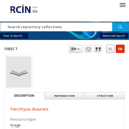
How to search...
Advanced search
OBJECT
PL
EN
DESCRIPTION
INFORMATION
STRUCTURE
Panchrysia deaurata
Resource type:
Image