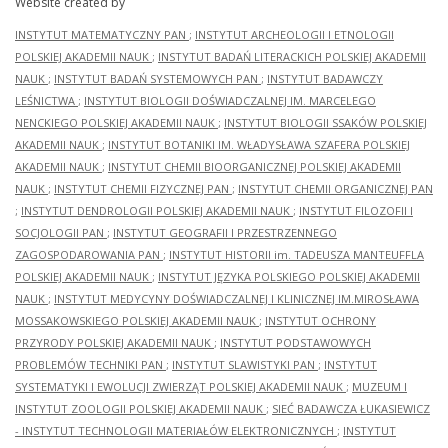
Website created by
INSTYTUT MATEMATYCZNY PAN
;
INSTYTUT ARCHEOLOGII I ETNOLOGII
POLSKIEJ AKADEMII NAUK
;
INSTYTUT BADAŃ LITERACKICH POLSKIEJ AKADEMII
NAUK
;
INSTYTUT BADAŃ SYSTEMOWYCH PAN
;
INSTYTUT BADAWCZY
LEŚNICTWA
;
INSTYTUT BIOLOGII DOŚWIADCZALNEJ IM. MARCELEGO
NENCKIEGO POLSKIEJ AKADEMII NAUK
;
INSTYTUT BIOLOGII SSAKÓW POLSKIEJ
AKADEMII NAUK
;
INSTYTUT BOTANIKI IM. WŁADYSŁAWA SZAFERA POLSKIEJ
AKADEMII NAUK
;
INSTYTUT CHEMII BIOORGANICZNEJ POLSKIEJ AKADEMII
NAUK
;
INSTYTUT CHEMII FIZYCZNEJ PAN
;
INSTYTUT CHEMII ORGANICZNEJ PAN
;
INSTYTUT DENDROLOGII POLSKIEJ AKADEMII NAUK
;
INSTYTUT FILOZOFII I
SOCJOLOGII PAN
;
INSTYTUT GEOGRAFII I PRZESTRZENNEGO
ZAGOSPODAROWANIA PAN
;
INSTYTUT HISTORII im. TADEUSZA MANTEUFFLA
POLSKIEJ AKADEMII NAUK
;
INSTYTUT JĘZYKA POLSKIEGO POLSKIEJ AKADEMII
NAUK
;
INSTYTUT MEDYCYNY DOŚWIADCZALNEJ I KLINICZNEJ IM.MIROSŁAWA
MOSSAKOWSKIEGO POLSKIEJ AKADEMII NAUK
;
INSTYTUT OCHRONY
PRZYRODY POLSKIEJ AKADEMII NAUK
;
INSTYTUT PODSTAWOWYCH
PROBLEMÓW TECHNIKI PAN
;
INSTYTUT SLAWISTYKI PAN
;
INSTYTUT
SYSTEMATYKI I EWOLUCJI ZWIERZĄT POLSKIEJ AKADEMII NAUK
;
MUZEUM I
INSTYTUT ZOOLOGII POLSKIEJ AKADEMII NAUK
;
SIEĆ BADAWCZA ŁUKASIEWICZ
- INSTYTUT TECHNOLOGII MATERIAŁÓW ELEKTRONICZNYCH
;
INSTYTUT