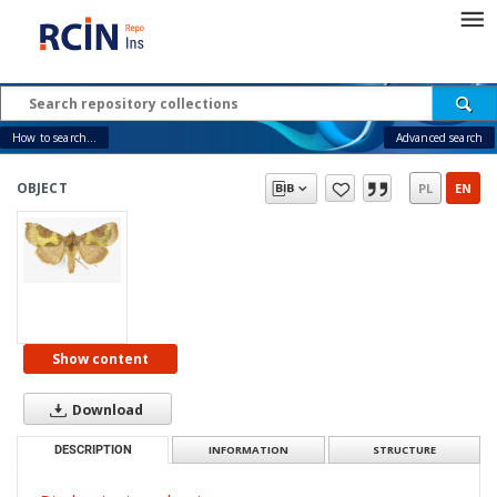
How to search...
Advanced search
OBJECT
PL
EN
Show content
Download
DESCRIPTION
INFORMATION
STRUCTURE