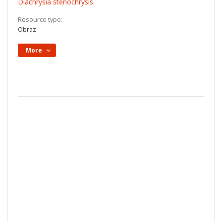
Diachrysia stenochrysis
Resource type:
Obraz
More