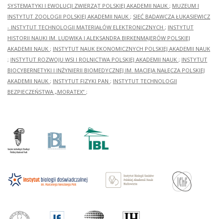
SYSTEMATYKI I EWOLUCJI ZWIERZĄT POLSKIEJ AKADEMII NAUK
;
MUZEUM I
INSTYTUT ZOOLOGII POLSKIEJ AKADEMII NAUK
;
SIEĆ BADAWCZA ŁUKASIEWICZ
- INSTYTUT TECHNOLOGII MATERIAŁÓW ELEKTRONICZNYCH
;
INSTYTUT
HISTORII NAUKI IM. LUDWIKA I ALEKSANDRA BIRKENMAJERÓW POLSKIEJ
AKADEMII NAUK
;
INSTYTUT NAUK EKONOMICZNYCH POLSKIEJ AKADEMII NAUK
;
INSTYTUT ROZWOJU WSI I ROLNICTWA POLSKIEJ AKADEMII NAUK
;
INSTYTUT
BIOCYBERNETYKI I INŻYNIERII BIOMEDYCZNEJ IM. MACIEJA NAŁĘCZA POLSKIEJ
AKADEMII NAUK
;
INSTYTUT FIZYKI PAN
;
INSTYTUT TECHNOLOGII
BEZPIECZEŃSTWA „MORATEX”
;