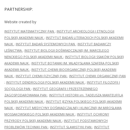
PARTNERSHIP:
Website created by
INSTYTUT MATEMATYCZNY PAN
;
INSTYTUT ARCHEOLOGII I ETNOLOGII
POLSKIEJ AKADEMII NAUK
;
INSTYTUT BADAŃ LITERACKICH POLSKIEJ AKADEMII
NAUK
;
INSTYTUT BADAŃ SYSTEMOWYCH PAN
;
INSTYTUT BADAWCZY
LEŚNICTWA
;
INSTYTUT BIOLOGII DOŚWIADCZALNEJ IM. MARCELEGO
NENCKIEGO POLSKIEJ AKADEMII NAUK
;
INSTYTUT BIOLOGII SSAKÓW POLSKIEJ
AKADEMII NAUK
;
INSTYTUT BOTANIKI IM. WŁADYSŁAWA SZAFERA POLSKIEJ
AKADEMII NAUK
;
INSTYTUT CHEMII BIOORGANICZNEJ POLSKIEJ AKADEMII
NAUK
;
INSTYTUT CHEMII FIZYCZNEJ PAN
;
INSTYTUT CHEMII ORGANICZNEJ PAN
;
INSTYTUT DENDROLOGII POLSKIEJ AKADEMII NAUK
;
INSTYTUT FILOZOFII I
SOCJOLOGII PAN
;
INSTYTUT GEOGRAFII I PRZESTRZENNEGO
ZAGOSPODAROWANIA PAN
;
INSTYTUT HISTORII im. TADEUSZA MANTEUFFLA
POLSKIEJ AKADEMII NAUK
;
INSTYTUT JĘZYKA POLSKIEGO POLSKIEJ AKADEMII
NAUK
;
INSTYTUT MEDYCYNY DOŚWIADCZALNEJ I KLINICZNEJ IM.MIROSŁAWA
MOSSAKOWSKIEGO POLSKIEJ AKADEMII NAUK
;
INSTYTUT OCHRONY
PRZYRODY POLSKIEJ AKADEMII NAUK
;
INSTYTUT PODSTAWOWYCH
PROBLEMÓW TECHNIKI PAN
;
INSTYTUT SLAWISTYKI PAN
;
INSTYTUT