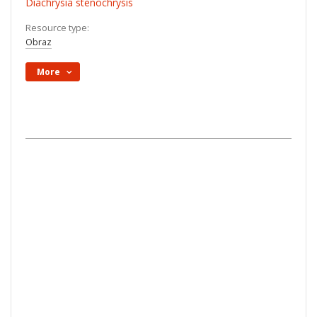
Diachrysia stenochrysis
Resource type:
Obraz
More