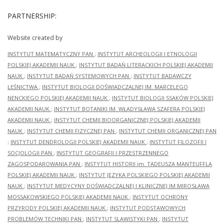
PARTNERSHIP:
Website created by
INSTYTUT MATEMATYCZNY PAN
;
INSTYTUT ARCHEOLOGII I ETNOLOGII
POLSKIEJ AKADEMII NAUK
;
INSTYTUT BADAŃ LITERACKICH POLSKIEJ AKADEMII
NAUK
;
INSTYTUT BADAŃ SYSTEMOWYCH PAN
;
INSTYTUT BADAWCZY
LEŚNICTWA
;
INSTYTUT BIOLOGII DOŚWIADCZALNEJ IM. MARCELEGO
NENCKIEGO POLSKIEJ AKADEMII NAUK
;
INSTYTUT BIOLOGII SSAKÓW POLSKIEJ
AKADEMII NAUK
;
INSTYTUT BOTANIKI IM. WŁADYSŁAWA SZAFERA POLSKIEJ
AKADEMII NAUK
;
INSTYTUT CHEMII BIOORGANICZNEJ POLSKIEJ AKADEMII
NAUK
;
INSTYTUT CHEMII FIZYCZNEJ PAN
;
INSTYTUT CHEMII ORGANICZNEJ PAN
;
INSTYTUT DENDROLOGII POLSKIEJ AKADEMII NAUK
;
INSTYTUT FILOZOFII I
SOCJOLOGII PAN
;
INSTYTUT GEOGRAFII I PRZESTRZENNEGO
ZAGOSPODAROWANIA PAN
;
INSTYTUT HISTORII im. TADEUSZA MANTEUFFLA
POLSKIEJ AKADEMII NAUK
;
INSTYTUT JĘZYKA POLSKIEGO POLSKIEJ AKADEMII
NAUK
;
INSTYTUT MEDYCYNY DOŚWIADCZALNEJ I KLINICZNEJ IM.MIROSŁAWA
MOSSAKOWSKIEGO POLSKIEJ AKADEMII NAUK
;
INSTYTUT OCHRONY
PRZYRODY POLSKIEJ AKADEMII NAUK
;
INSTYTUT PODSTAWOWYCH
PROBLEMÓW TECHNIKI PAN
;
INSTYTUT SLAWISTYKI PAN
;
INSTYTUT