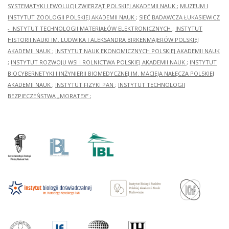
SYSTEMATYKI I EWOLUCJI ZWIERZĄT POLSKIEJ AKADEMII NAUK
;
MUZEUM I
INSTYTUT ZOOLOGII POLSKIEJ AKADEMII NAUK
;
SIEĆ BADAWCZA ŁUKASIEWICZ
- INSTYTUT TECHNOLOGII MATERIAŁÓW ELEKTRONICZNYCH
;
INSTYTUT
HISTORII NAUKI IM. LUDWIKA I ALEKSANDRA BIRKENMAJERÓW POLSKIEJ
AKADEMII NAUK
;
INSTYTUT NAUK EKONOMICZNYCH POLSKIEJ AKADEMII NAUK
;
INSTYTUT ROZWOJU WSI I ROLNICTWA POLSKIEJ AKADEMII NAUK
;
INSTYTUT
BIOCYBERNETYKI I INŻYNIERII BIOMEDYCZNEJ IM. MACIEJA NAŁĘCZA POLSKIEJ
AKADEMII NAUK
;
INSTYTUT FIZYKI PAN
;
INSTYTUT TECHNOLOGII
BEZPIECZEŃSTWA „MORATEX”
;