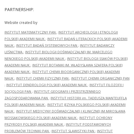
PARTNERSHIP:
Website created by
INSTYTUT MATEMATYCZNY PAN
;
INSTYTUT ARCHEOLOGII I ETNOLOGII
POLSKIEJ AKADEMII NAUK
;
INSTYTUT BADAŃ LITERACKICH POLSKIEJ AKADEMII
NAUK
;
INSTYTUT BADAŃ SYSTEMOWYCH PAN
;
INSTYTUT BADAWCZY
LEŚNICTWA
;
INSTYTUT BIOLOGII DOŚWIADCZALNEJ IM. MARCELEGO
NENCKIEGO POLSKIEJ AKADEMII NAUK
;
INSTYTUT BIOLOGII SSAKÓW POLSKIEJ
AKADEMII NAUK
;
INSTYTUT BOTANIKI IM. WŁADYSŁAWA SZAFERA POLSKIEJ
AKADEMII NAUK
;
INSTYTUT CHEMII BIOORGANICZNEJ POLSKIEJ AKADEMII
NAUK
;
INSTYTUT CHEMII FIZYCZNEJ PAN
;
INSTYTUT CHEMII ORGANICZNEJ PAN
;
INSTYTUT DENDROLOGII POLSKIEJ AKADEMII NAUK
;
INSTYTUT FILOZOFII I
SOCJOLOGII PAN
;
INSTYTUT GEOGRAFII I PRZESTRZENNEGO
ZAGOSPODAROWANIA PAN
;
INSTYTUT HISTORII im. TADEUSZA MANTEUFFLA
POLSKIEJ AKADEMII NAUK
;
INSTYTUT JĘZYKA POLSKIEGO POLSKIEJ AKADEMII
NAUK
;
INSTYTUT MEDYCYNY DOŚWIADCZALNEJ I KLINICZNEJ IM.MIROSŁAWA
MOSSAKOWSKIEGO POLSKIEJ AKADEMII NAUK
;
INSTYTUT OCHRONY
PRZYRODY POLSKIEJ AKADEMII NAUK
;
INSTYTUT PODSTAWOWYCH
PROBLEMÓW TECHNIKI PAN
;
INSTYTUT SLAWISTYKI PAN
;
INSTYTUT