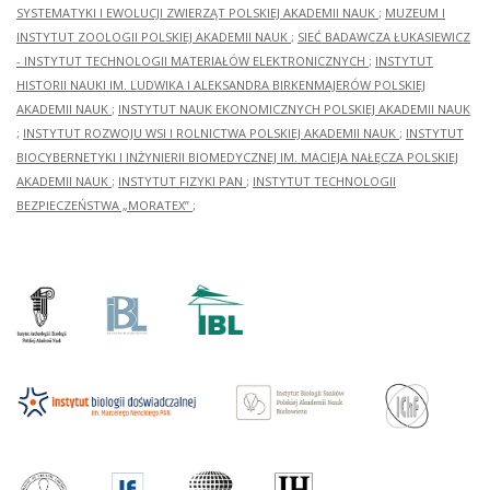
SYSTEMATYKI I EWOLUCJI ZWIERZĄT POLSKIEJ AKADEMII NAUK
;
MUZEUM I
INSTYTUT ZOOLOGII POLSKIEJ AKADEMII NAUK
;
SIEĆ BADAWCZA ŁUKASIEWICZ
- INSTYTUT TECHNOLOGII MATERIAŁÓW ELEKTRONICZNYCH
;
INSTYTUT
HISTORII NAUKI IM. LUDWIKA I ALEKSANDRA BIRKENMAJERÓW POLSKIEJ
AKADEMII NAUK
;
INSTYTUT NAUK EKONOMICZNYCH POLSKIEJ AKADEMII NAUK
;
INSTYTUT ROZWOJU WSI I ROLNICTWA POLSKIEJ AKADEMII NAUK
;
INSTYTUT
BIOCYBERNETYKI I INŻYNIERII BIOMEDYCZNEJ IM. MACIEJA NAŁĘCZA POLSKIEJ
AKADEMII NAUK
;
INSTYTUT FIZYKI PAN
;
INSTYTUT TECHNOLOGII
BEZPIECZEŃSTWA „MORATEX”
;