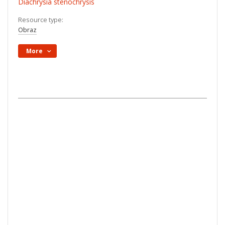
Diachrysia stenochrysis
Resource type:
Obraz
More