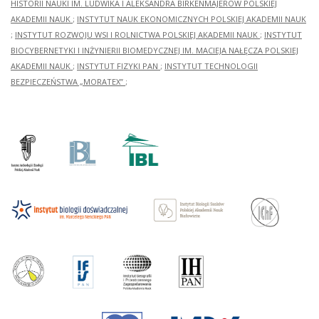
HISTORII NAUKI IM. LUDWIKA I ALEKSANDRA BIRKENMAJERÓW POLSKIEJ
AKADEMII NAUK
;
INSTYTUT NAUK EKONOMICZNYCH POLSKIEJ AKADEMII NAUK
;
INSTYTUT ROZWOJU WSI I ROLNICTWA POLSKIEJ AKADEMII NAUK
;
INSTYTUT
BIOCYBERNETYKI I INŻYNIERII BIOMEDYCZNEJ IM. MACIEJA NAŁĘCZA POLSKIEJ
AKADEMII NAUK
;
INSTYTUT FIZYKI PAN
;
INSTYTUT TECHNOLOGII
BEZPIECZEŃSTWA „MORATEX”
;