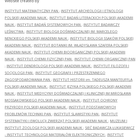
Website created by
INSTYTUT MATEMATYCZNY PAN
;
INSTYTUT ARCHEOLOGII I ETNOLOGII
POLSKIEJ AKADEMII NAUK
;
INSTYTUT BADAŃ LITERACKICH POLSKIEJ AKADEMII
NAUK
;
INSTYTUT BADAŃ SYSTEMOWYCH PAN
;
INSTYTUT BADAWCZY
LEŚNICTWA
;
INSTYTUT BIOLOGII DOŚWIADCZALNEJ IM. MARCELEGO
NENCKIEGO POLSKIEJ AKADEMII NAUK
;
INSTYTUT BIOLOGII SSAKÓW POLSKIEJ
AKADEMII NAUK
;
INSTYTUT BOTANIKI IM. WŁADYSŁAWA SZAFERA POLSKIEJ
AKADEMII NAUK
;
INSTYTUT CHEMII BIOORGANICZNEJ POLSKIEJ AKADEMII
NAUK
;
INSTYTUT CHEMII FIZYCZNEJ PAN
;
INSTYTUT CHEMII ORGANICZNEJ PAN
;
INSTYTUT DENDROLOGII POLSKIEJ AKADEMII NAUK
;
INSTYTUT FILOZOFII I
SOCJOLOGII PAN
;
INSTYTUT GEOGRAFII I PRZESTRZENNEGO
ZAGOSPODAROWANIA PAN
;
INSTYTUT HISTORII im. TADEUSZA MANTEUFFLA
POLSKIEJ AKADEMII NAUK
;
INSTYTUT JĘZYKA POLSKIEGO POLSKIEJ AKADEMII
NAUK
;
INSTYTUT MEDYCYNY DOŚWIADCZALNEJ I KLINICZNEJ IM.MIROSŁAWA
MOSSAKOWSKIEGO POLSKIEJ AKADEMII NAUK
;
INSTYTUT OCHRONY
PRZYRODY POLSKIEJ AKADEMII NAUK
;
INSTYTUT PODSTAWOWYCH
PROBLEMÓW TECHNIKI PAN
;
INSTYTUT SLAWISTYKI PAN
;
INSTYTUT
SYSTEMATYKI I EWOLUCJI ZWIERZĄT POLSKIEJ AKADEMII NAUK
;
MUZEUM I
INSTYTUT ZOOLOGII POLSKIEJ AKADEMII NAUK
;
SIEĆ BADAWCZA ŁUKASIEWICZ
- INSTYTUT TECHNOLOGII MATERIAŁÓW ELEKTRONICZNYCH
;
INSTYTUT