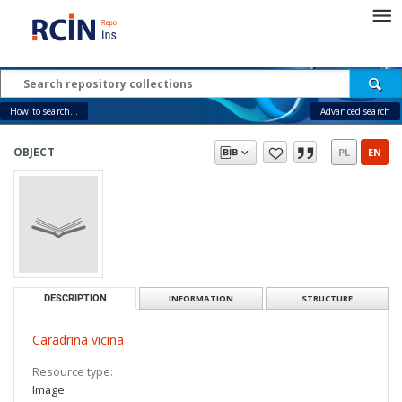
How to search...
Advanced search
OBJECT
PL
EN
DESCRIPTION
INFORMATION
STRUCTURE
Caradrina vicina
Resource type:
Image