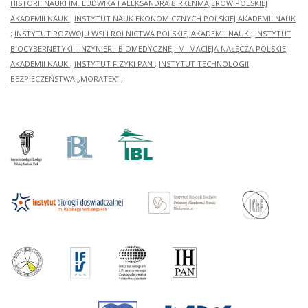
HISTORII NAUKI IM. LUDWIKA I ALEKSANDRA BIRKENMAJERÓW POLSKIEJ
AKADEMII NAUK
;
INSTYTUT NAUK EKONOMICZNYCH POLSKIEJ AKADEMII NAUK
;
INSTYTUT ROZWOJU WSI I ROLNICTWA POLSKIEJ AKADEMII NAUK
;
INSTYTUT
BIOCYBERNETYKI I INŻYNIERII BIOMEDYCZNEJ IM. MACIEJA NAŁĘCZA POLSKIEJ
AKADEMII NAUK
;
INSTYTUT FIZYKI PAN
;
INSTYTUT TECHNOLOGII
BEZPIECZEŃSTWA „MORATEX”
;