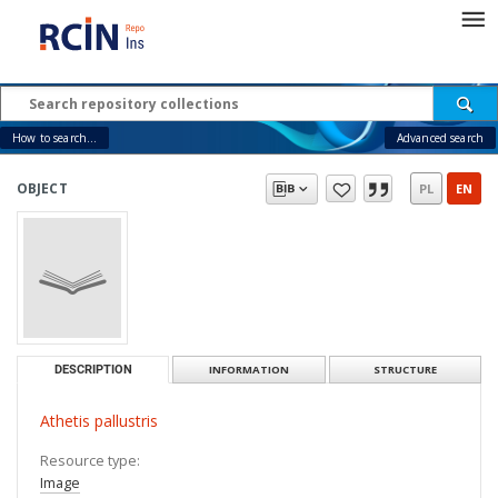
How to search...
Advanced search
OBJECT
PL
EN
DESCRIPTION
INFORMATION
STRUCTURE
Athetis pallustris
Resource type:
Image