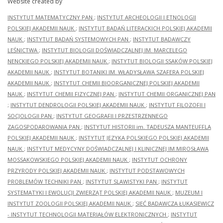
Website created by
INSTYTUT MATEMATYCZNY PAN
;
INSTYTUT ARCHEOLOGII I ETNOLOGII
POLSKIEJ AKADEMII NAUK
;
INSTYTUT BADAŃ LITERACKICH POLSKIEJ AKADEMII
NAUK
;
INSTYTUT BADAŃ SYSTEMOWYCH PAN
;
INSTYTUT BADAWCZY
LEŚNICTWA
;
INSTYTUT BIOLOGII DOŚWIADCZALNEJ IM. MARCELEGO
NENCKIEGO POLSKIEJ AKADEMII NAUK
;
INSTYTUT BIOLOGII SSAKÓW POLSKIEJ
AKADEMII NAUK
;
INSTYTUT BOTANIKI IM. WŁADYSŁAWA SZAFERA POLSKIEJ
AKADEMII NAUK
;
INSTYTUT CHEMII BIOORGANICZNEJ POLSKIEJ AKADEMII
NAUK
;
INSTYTUT CHEMII FIZYCZNEJ PAN
;
INSTYTUT CHEMII ORGANICZNEJ PAN
;
INSTYTUT DENDROLOGII POLSKIEJ AKADEMII NAUK
;
INSTYTUT FILOZOFII I
SOCJOLOGII PAN
;
INSTYTUT GEOGRAFII I PRZESTRZENNEGO
ZAGOSPODAROWANIA PAN
;
INSTYTUT HISTORII im. TADEUSZA MANTEUFFLA
POLSKIEJ AKADEMII NAUK
;
INSTYTUT JĘZYKA POLSKIEGO POLSKIEJ AKADEMII
NAUK
;
INSTYTUT MEDYCYNY DOŚWIADCZALNEJ I KLINICZNEJ IM.MIROSŁAWA
MOSSAKOWSKIEGO POLSKIEJ AKADEMII NAUK
;
INSTYTUT OCHRONY
PRZYRODY POLSKIEJ AKADEMII NAUK
;
INSTYTUT PODSTAWOWYCH
PROBLEMÓW TECHNIKI PAN
;
INSTYTUT SLAWISTYKI PAN
;
INSTYTUT
SYSTEMATYKI I EWOLUCJI ZWIERZĄT POLSKIEJ AKADEMII NAUK
;
MUZEUM I
INSTYTUT ZOOLOGII POLSKIEJ AKADEMII NAUK
;
SIEĆ BADAWCZA ŁUKASIEWICZ
- INSTYTUT TECHNOLOGII MATERIAŁÓW ELEKTRONICZNYCH
;
INSTYTUT