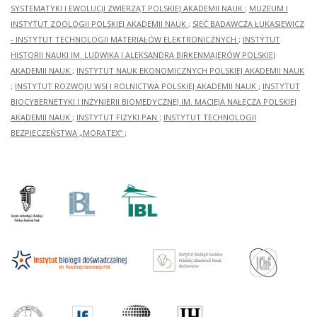
SYSTEMATYKI I EWOLUCJI ZWIERZĄT POLSKIEJ AKADEMII NAUK
;
MUZEUM I
INSTYTUT ZOOLOGII POLSKIEJ AKADEMII NAUK
;
SIEĆ BADAWCZA ŁUKASIEWICZ
- INSTYTUT TECHNOLOGII MATERIAŁÓW ELEKTRONICZNYCH
;
INSTYTUT
HISTORII NAUKI IM. LUDWIKA I ALEKSANDRA BIRKENMAJERÓW POLSKIEJ
AKADEMII NAUK
;
INSTYTUT NAUK EKONOMICZNYCH POLSKIEJ AKADEMII NAUK
;
INSTYTUT ROZWOJU WSI I ROLNICTWA POLSKIEJ AKADEMII NAUK
;
INSTYTUT
BIOCYBERNETYKI I INŻYNIERII BIOMEDYCZNEJ IM. MACIEJA NAŁĘCZA POLSKIEJ
AKADEMII NAUK
;
INSTYTUT FIZYKI PAN
;
INSTYTUT TECHNOLOGII
BEZPIECZEŃSTWA „MORATEX”
;