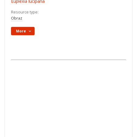
Euplexia luciparia
Resource type:
Obraz
More