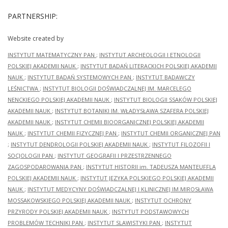
PARTNERSHIP:
Website created by
INSTYTUT MATEMATYCZNY PAN
;
INSTYTUT ARCHEOLOGII I ETNOLOGII
POLSKIEJ AKADEMII NAUK
;
INSTYTUT BADAŃ LITERACKICH POLSKIEJ AKADEMII
NAUK
;
INSTYTUT BADAŃ SYSTEMOWYCH PAN
;
INSTYTUT BADAWCZY
LEŚNICTWA
;
INSTYTUT BIOLOGII DOŚWIADCZALNEJ IM. MARCELEGO
NENCKIEGO POLSKIEJ AKADEMII NAUK
;
INSTYTUT BIOLOGII SSAKÓW POLSKIEJ
AKADEMII NAUK
;
INSTYTUT BOTANIKI IM. WŁADYSŁAWA SZAFERA POLSKIEJ
AKADEMII NAUK
;
INSTYTUT CHEMII BIOORGANICZNEJ POLSKIEJ AKADEMII
NAUK
;
INSTYTUT CHEMII FIZYCZNEJ PAN
;
INSTYTUT CHEMII ORGANICZNEJ PAN
;
INSTYTUT DENDROLOGII POLSKIEJ AKADEMII NAUK
;
INSTYTUT FILOZOFII I
SOCJOLOGII PAN
;
INSTYTUT GEOGRAFII I PRZESTRZENNEGO
ZAGOSPODAROWANIA PAN
;
INSTYTUT HISTORII im. TADEUSZA MANTEUFFLA
POLSKIEJ AKADEMII NAUK
;
INSTYTUT JĘZYKA POLSKIEGO POLSKIEJ AKADEMII
NAUK
;
INSTYTUT MEDYCYNY DOŚWIADCZALNEJ I KLINICZNEJ IM.MIROSŁAWA
MOSSAKOWSKIEGO POLSKIEJ AKADEMII NAUK
;
INSTYTUT OCHRONY
PRZYRODY POLSKIEJ AKADEMII NAUK
;
INSTYTUT PODSTAWOWYCH
PROBLEMÓW TECHNIKI PAN
;
INSTYTUT SLAWISTYKI PAN
;
INSTYTUT