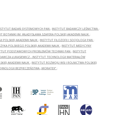
NSTYTUT BADAŃ SYSTEMOWYCH PAN
;
INSTYTUT BADAWCZY LEŚNICTWA
;
UT BOTANIKI IM. WŁADYSŁAWA SZAFERA POLSKIEJ AKADEMII NAUK
;
I POLSKIEJ AKADEMII NAUK
;
INSTYTUT FILOZOFII I SOCJOLOGII PAN
;
ĘZYKA POLSKIEGO POLSKIEJ AKADEMII NAUK
;
INSTYTUT MEDYCYNY
YTUT PODSTAWOWYCH PROBLEMÓW TECHNIKI PAN
;
INSTYTUT
ADAWCZA ŁUKASIEWICZ - INSTYTUT TECHNOLOGII MATERIAŁÓW
KIEJ AKADEMII NAUK
;
INSTYTUT ROZWOJU WSI I ROLNICTWA POLSKIEJ
CHNOLOGII BEZPIECZEŃSTWA „MORATEX”
;