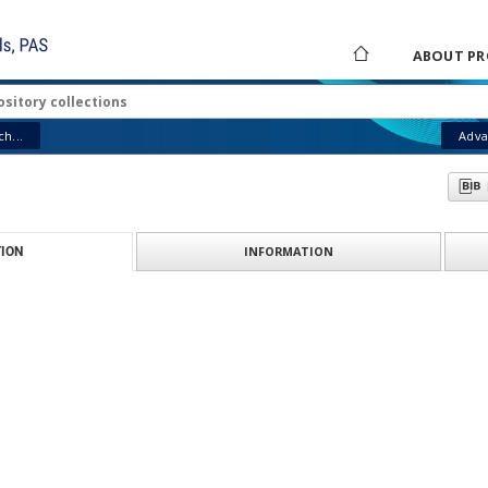
ABOUT PR
h...
Adva
INFORMATION
ION