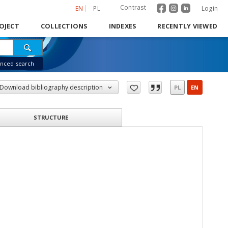
Contrast
EN
PL
Login
OJECT
COLLECTIONS
INDEXES
RECENTLY VIEWED
nced search
Download bibliography description
PL
EN
STRUCTURE