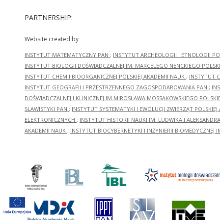
PARTNERSHIP:
Website created by
INSTYTUT MATEMATYCZNY PAN
;
INSTYTUT ARCHEOLOGII I ETNOLOGII PO
INSTYTUT BIOLOGII DOŚWIADCZALNEJ IM. MARCELEGO NENCKIEGO POLSKI
INSTYTUT CHEMII BIOORGANICZNEJ POLSKIEJ AKADEMII NAUK
;
INSTYTUT C
INSTYTUT GEOGRAFII I PRZESTRZENNEGO ZAGOSPODAROWANIA PAN
;
IN
DOŚWIADCZALNEJ I KLINICZNEJ IM.MIROSŁAWA MOSSAKOWSKIEGO POLSKI
SLAWISTYKI PAN
;
INSTYTUT SYSTEMATYKI I EWOLUCJI ZWIERZĄT POLSKIEJ
ELEKTRONICZNYCH
;
INSTYTUT HISTORII NAUKI IM. LUDWIKA I ALEKSAND
AKADEMII NAUK
;
INSTYTUT BIOCYBERNETYKI I INŻYNIERII BIOMEDYCZNEJ I