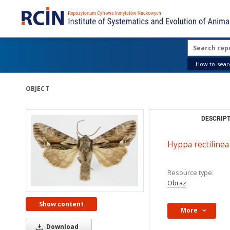
How to searc
OBJECT
DESCRIPT
Hyppa rectilinea
Resource type:
Obraz
Show content
More
Download