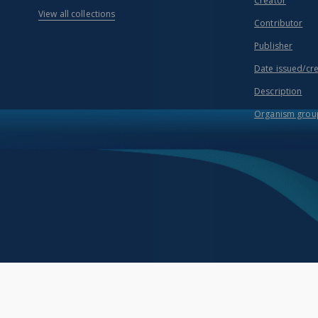
Creator
View all collections
Contributor
Publisher
Date issued/cr
Description
Organism grou