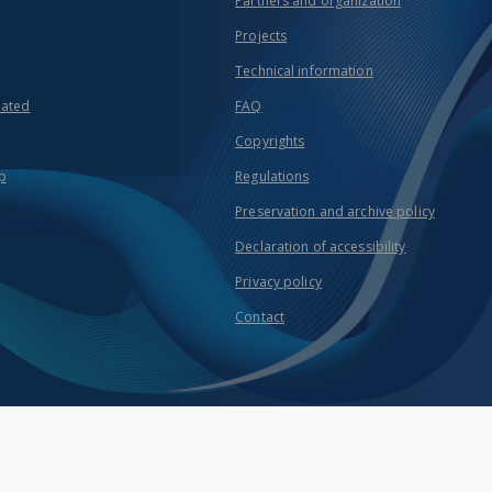
Partners and organization
Projects
Technical information
eated
FAQ
Copyrights
p
Regulations
Preservation and archive policy
Declaration of accessibility
Privacy policy
Contact