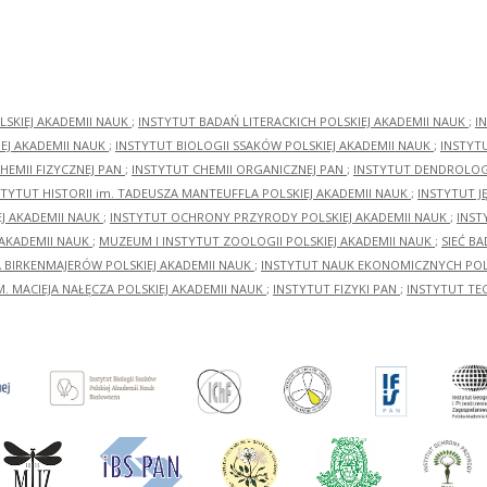
LSKIEJ AKADEMII NAUK
;
INSTYTUT BADAŃ LITERACKICH POLSKIEJ AKADEMII NAUK
;
I
EJ AKADEMII NAUK
;
INSTYTUT BIOLOGII SSAKÓW POLSKIEJ AKADEMII NAUK
;
INSTYT
HEMII FIZYCZNEJ PAN
;
INSTYTUT CHEMII ORGANICZNEJ PAN
;
INSTYTUT DENDROLOGI
STYTUT HISTORII im. TADEUSZA MANTEUFFLA POLSKIEJ AKADEMII NAUK
;
INSTYTUT J
EJ AKADEMII NAUK
;
INSTYTUT OCHRONY PRZYRODY POLSKIEJ AKADEMII NAUK
;
INST
 AKADEMII NAUK
;
MUZEUM I INSTYTUT ZOOLOGII POLSKIEJ AKADEMII NAUK
;
SIEĆ B
RA BIRKENMAJERÓW POLSKIEJ AKADEMII NAUK
;
INSTYTUT NAUK EKONOMICZNYCH POLS
M. MACIEJA NAŁĘCZA POLSKIEJ AKADEMII NAUK
;
INSTYTUT FIZYKI PAN
;
INSTYTUT TE