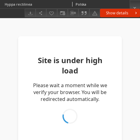
Hyppa rectilinea
Polska
Show details