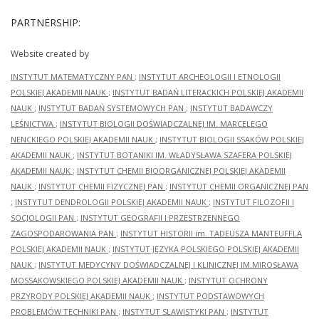
PARTNERSHIP:
Website created by
INSTYTUT MATEMATYCZNY PAN
;
INSTYTUT ARCHEOLOGII I ETNOLOGII
POLSKIEJ AKADEMII NAUK
;
INSTYTUT BADAŃ LITERACKICH POLSKIEJ AKADEMII
NAUK
;
INSTYTUT BADAŃ SYSTEMOWYCH PAN
;
INSTYTUT BADAWCZY
LEŚNICTWA
;
INSTYTUT BIOLOGII DOŚWIADCZALNEJ IM. MARCELEGO
NENCKIEGO POLSKIEJ AKADEMII NAUK
;
INSTYTUT BIOLOGII SSAKÓW POLSKIEJ
AKADEMII NAUK
;
INSTYTUT BOTANIKI IM. WŁADYSŁAWA SZAFERA POLSKIEJ
AKADEMII NAUK
;
INSTYTUT CHEMII BIOORGANICZNEJ POLSKIEJ AKADEMII
NAUK
;
INSTYTUT CHEMII FIZYCZNEJ PAN
;
INSTYTUT CHEMII ORGANICZNEJ PAN
;
INSTYTUT DENDROLOGII POLSKIEJ AKADEMII NAUK
;
INSTYTUT FILOZOFII I
SOCJOLOGII PAN
;
INSTYTUT GEOGRAFII I PRZESTRZENNEGO
ZAGOSPODAROWANIA PAN
;
INSTYTUT HISTORII im. TADEUSZA MANTEUFFLA
POLSKIEJ AKADEMII NAUK
;
INSTYTUT JĘZYKA POLSKIEGO POLSKIEJ AKADEMII
NAUK
;
INSTYTUT MEDYCYNY DOŚWIADCZALNEJ I KLINICZNEJ IM.MIROSŁAWA
MOSSAKOWSKIEGO POLSKIEJ AKADEMII NAUK
;
INSTYTUT OCHRONY
PRZYRODY POLSKIEJ AKADEMII NAUK
;
INSTYTUT PODSTAWOWYCH
PROBLEMÓW TECHNIKI PAN
;
INSTYTUT SLAWISTYKI PAN
;
INSTYTUT