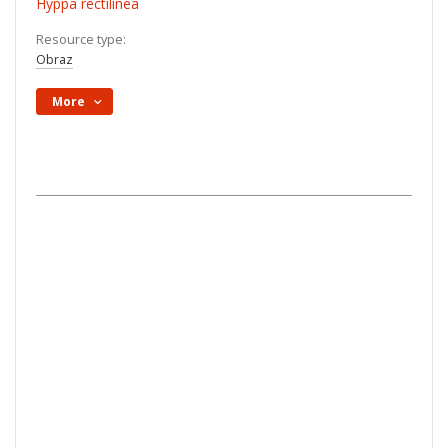
Hyppa rectilinea
Resource type:
Obraz
More