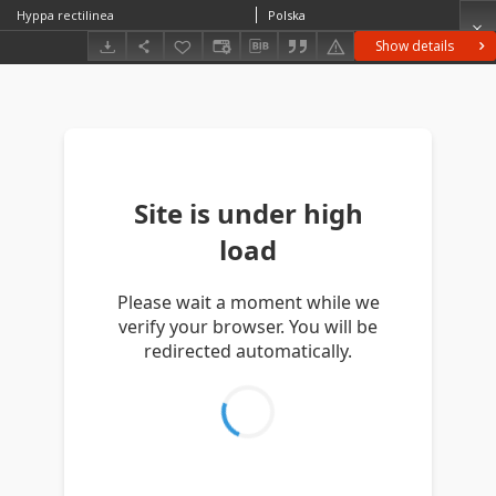
Hyppa rectilinea
Polska
Show details