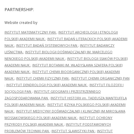
PARTNERSHIP:
Website created by
INSTYTUT MATEMATYCZNY PAN
;
INSTYTUT ARCHEOLOGII I ETNOLOGII
POLSKIEJ AKADEMII NAUK
;
INSTYTUT BADAŃ LITERACKICH POLSKIEJ AKADEMII
NAUK
;
INSTYTUT BADAŃ SYSTEMOWYCH PAN
;
INSTYTUT BADAWCZY
LEŚNICTWA
;
INSTYTUT BIOLOGII DOŚWIADCZALNEJ IM. MARCELEGO
NENCKIEGO POLSKIEJ AKADEMII NAUK
;
INSTYTUT BIOLOGII SSAKÓW POLSKIEJ
AKADEMII NAUK
;
INSTYTUT BOTANIKI IM. WŁADYSŁAWA SZAFERA POLSKIEJ
AKADEMII NAUK
;
INSTYTUT CHEMII BIOORGANICZNEJ POLSKIEJ AKADEMII
NAUK
;
INSTYTUT CHEMII FIZYCZNEJ PAN
;
INSTYTUT CHEMII ORGANICZNEJ PAN
;
INSTYTUT DENDROLOGII POLSKIEJ AKADEMII NAUK
;
INSTYTUT FILOZOFII I
SOCJOLOGII PAN
;
INSTYTUT GEOGRAFII I PRZESTRZENNEGO
ZAGOSPODAROWANIA PAN
;
INSTYTUT HISTORII im. TADEUSZA MANTEUFFLA
POLSKIEJ AKADEMII NAUK
;
INSTYTUT JĘZYKA POLSKIEGO POLSKIEJ AKADEMII
NAUK
;
INSTYTUT MEDYCYNY DOŚWIADCZALNEJ I KLINICZNEJ IM.MIROSŁAWA
MOSSAKOWSKIEGO POLSKIEJ AKADEMII NAUK
;
INSTYTUT OCHRONY
PRZYRODY POLSKIEJ AKADEMII NAUK
;
INSTYTUT PODSTAWOWYCH
PROBLEMÓW TECHNIKI PAN
;
INSTYTUT SLAWISTYKI PAN
;
INSTYTUT