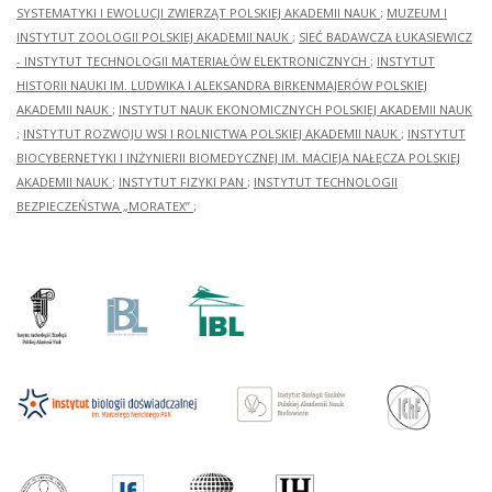
SYSTEMATYKI I EWOLUCJI ZWIERZĄT POLSKIEJ AKADEMII NAUK
;
MUZEUM I
INSTYTUT ZOOLOGII POLSKIEJ AKADEMII NAUK
;
SIEĆ BADAWCZA ŁUKASIEWICZ
- INSTYTUT TECHNOLOGII MATERIAŁÓW ELEKTRONICZNYCH
;
INSTYTUT
HISTORII NAUKI IM. LUDWIKA I ALEKSANDRA BIRKENMAJERÓW POLSKIEJ
AKADEMII NAUK
;
INSTYTUT NAUK EKONOMICZNYCH POLSKIEJ AKADEMII NAUK
;
INSTYTUT ROZWOJU WSI I ROLNICTWA POLSKIEJ AKADEMII NAUK
;
INSTYTUT
BIOCYBERNETYKI I INŻYNIERII BIOMEDYCZNEJ IM. MACIEJA NAŁĘCZA POLSKIEJ
AKADEMII NAUK
;
INSTYTUT FIZYKI PAN
;
INSTYTUT TECHNOLOGII
BEZPIECZEŃSTWA „MORATEX”
;