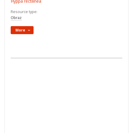
Hyppa rectilinea
Resource type:
Obraz
More