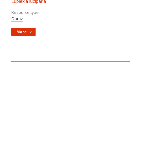
Euplexia luciparia
Resource type:
Obraz
More