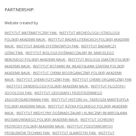
PARTNERSHIP:
Website created by
INSTYTUT MATEMATYCZNY PAN
;
INSTYTUT ARCHEOLOGII I ETNOLOGII
POLSKIEJ AKADEMII NAUK
;
INSTYTUT BADAŃ LITERACKICH POLSKIEJ AKADEMII
NAUK
;
INSTYTUT BADAŃ SYSTEMOWYCH PAN
;
INSTYTUT BADAWCZY
LEŚNICTWA
;
INSTYTUT BIOLOGII DOŚWIADCZALNEJ IM. MARCELEGO
NENCKIEGO POLSKIEJ AKADEMII NAUK
;
INSTYTUT BIOLOGII SSAKÓW POLSKIEJ
AKADEMII NAUK
;
INSTYTUT BOTANIKI IM. WŁADYSŁAWA SZAFERA POLSKIEJ
AKADEMII NAUK
;
INSTYTUT CHEMII BIOORGANICZNEJ POLSKIEJ AKADEMII
NAUK
;
INSTYTUT CHEMII FIZYCZNEJ PAN
;
INSTYTUT CHEMII ORGANICZNEJ PAN
;
INSTYTUT DENDROLOGII POLSKIEJ AKADEMII NAUK
;
INSTYTUT FILOZOFII I
SOCJOLOGII PAN
;
INSTYTUT GEOGRAFII I PRZESTRZENNEGO
ZAGOSPODAROWANIA PAN
;
INSTYTUT HISTORII im. TADEUSZA MANTEUFFLA
POLSKIEJ AKADEMII NAUK
;
INSTYTUT JĘZYKA POLSKIEGO POLSKIEJ AKADEMII
NAUK
;
INSTYTUT MEDYCYNY DOŚWIADCZALNEJ I KLINICZNEJ IM.MIROSŁAWA
MOSSAKOWSKIEGO POLSKIEJ AKADEMII NAUK
;
INSTYTUT OCHRONY
PRZYRODY POLSKIEJ AKADEMII NAUK
;
INSTYTUT PODSTAWOWYCH
PROBLEMÓW TECHNIKI PAN
;
INSTYTUT SLAWISTYKI PAN
;
INSTYTUT