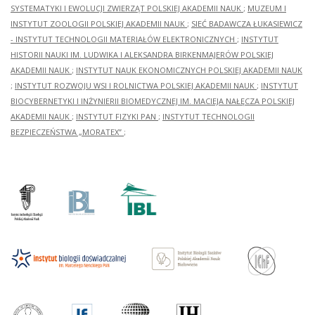
SYSTEMATYKI I EWOLUCJI ZWIERZĄT POLSKIEJ AKADEMII NAUK
;
MUZEUM I
INSTYTUT ZOOLOGII POLSKIEJ AKADEMII NAUK
;
SIEĆ BADAWCZA ŁUKASIEWICZ
- INSTYTUT TECHNOLOGII MATERIAŁÓW ELEKTRONICZNYCH
;
INSTYTUT
HISTORII NAUKI IM. LUDWIKA I ALEKSANDRA BIRKENMAJERÓW POLSKIEJ
AKADEMII NAUK
;
INSTYTUT NAUK EKONOMICZNYCH POLSKIEJ AKADEMII NAUK
;
INSTYTUT ROZWOJU WSI I ROLNICTWA POLSKIEJ AKADEMII NAUK
;
INSTYTUT
BIOCYBERNETYKI I INŻYNIERII BIOMEDYCZNEJ IM. MACIEJA NAŁĘCZA POLSKIEJ
AKADEMII NAUK
;
INSTYTUT FIZYKI PAN
;
INSTYTUT TECHNOLOGII
BEZPIECZEŃSTWA „MORATEX”
;