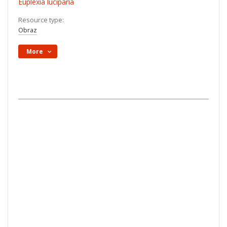
Euplexia luciparia
Resource type:
Obraz
More