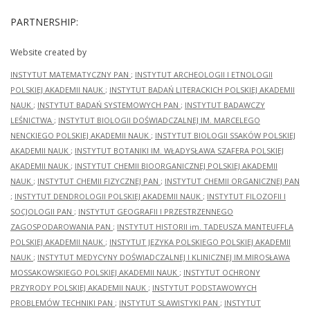
PARTNERSHIP:
Website created by
INSTYTUT MATEMATYCZNY PAN
;
INSTYTUT ARCHEOLOGII I ETNOLOGII
POLSKIEJ AKADEMII NAUK
;
INSTYTUT BADAŃ LITERACKICH POLSKIEJ AKADEMII
NAUK
;
INSTYTUT BADAŃ SYSTEMOWYCH PAN
;
INSTYTUT BADAWCZY
LEŚNICTWA
;
INSTYTUT BIOLOGII DOŚWIADCZALNEJ IM. MARCELEGO
NENCKIEGO POLSKIEJ AKADEMII NAUK
;
INSTYTUT BIOLOGII SSAKÓW POLSKIEJ
AKADEMII NAUK
;
INSTYTUT BOTANIKI IM. WŁADYSŁAWA SZAFERA POLSKIEJ
AKADEMII NAUK
;
INSTYTUT CHEMII BIOORGANICZNEJ POLSKIEJ AKADEMII
NAUK
;
INSTYTUT CHEMII FIZYCZNEJ PAN
;
INSTYTUT CHEMII ORGANICZNEJ PAN
;
INSTYTUT DENDROLOGII POLSKIEJ AKADEMII NAUK
;
INSTYTUT FILOZOFII I
SOCJOLOGII PAN
;
INSTYTUT GEOGRAFII I PRZESTRZENNEGO
ZAGOSPODAROWANIA PAN
;
INSTYTUT HISTORII im. TADEUSZA MANTEUFFLA
POLSKIEJ AKADEMII NAUK
;
INSTYTUT JĘZYKA POLSKIEGO POLSKIEJ AKADEMII
NAUK
;
INSTYTUT MEDYCYNY DOŚWIADCZALNEJ I KLINICZNEJ IM.MIROSŁAWA
MOSSAKOWSKIEGO POLSKIEJ AKADEMII NAUK
;
INSTYTUT OCHRONY
PRZYRODY POLSKIEJ AKADEMII NAUK
;
INSTYTUT PODSTAWOWYCH
PROBLEMÓW TECHNIKI PAN
;
INSTYTUT SLAWISTYKI PAN
;
INSTYTUT