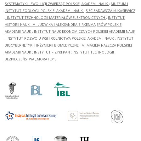
SYSTEMATYKI I EWOLUCJI ZWIERZĄT POLSKIEJ AKADEMII NAUK
;
MUZEUM I
INSTYTUT ZOOLOGII POLSKIEJ AKADEMII NAUK
;
SIEĆ BADAWCZA ŁUKASIEWICZ
- INSTYTUT TECHNOLOGII MATERIAŁÓW ELEKTRONICZNYCH
;
INSTYTUT
HISTORII NAUKI IM. LUDWIKA I ALEKSANDRA BIRKENMAJERÓW POLSKIEJ
AKADEMII NAUK
;
INSTYTUT NAUK EKONOMICZNYCH POLSKIEJ AKADEMII NAUK
;
INSTYTUT ROZWOJU WSI I ROLNICTWA POLSKIEJ AKADEMII NAUK
;
INSTYTUT
BIOCYBERNETYKI I INŻYNIERII BIOMEDYCZNEJ IM. MACIEJA NAŁĘCZA POLSKIEJ
AKADEMII NAUK
;
INSTYTUT FIZYKI PAN
;
INSTYTUT TECHNOLOGII
BEZPIECZEŃSTWA „MORATEX”
;