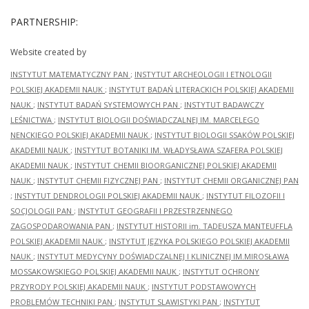
PARTNERSHIP:
Website created by
INSTYTUT MATEMATYCZNY PAN
;
INSTYTUT ARCHEOLOGII I ETNOLOGII
POLSKIEJ AKADEMII NAUK
;
INSTYTUT BADAŃ LITERACKICH POLSKIEJ AKADEMII
NAUK
;
INSTYTUT BADAŃ SYSTEMOWYCH PAN
;
INSTYTUT BADAWCZY
LEŚNICTWA
;
INSTYTUT BIOLOGII DOŚWIADCZALNEJ IM. MARCELEGO
NENCKIEGO POLSKIEJ AKADEMII NAUK
;
INSTYTUT BIOLOGII SSAKÓW POLSKIEJ
AKADEMII NAUK
;
INSTYTUT BOTANIKI IM. WŁADYSŁAWA SZAFERA POLSKIEJ
AKADEMII NAUK
;
INSTYTUT CHEMII BIOORGANICZNEJ POLSKIEJ AKADEMII
NAUK
;
INSTYTUT CHEMII FIZYCZNEJ PAN
;
INSTYTUT CHEMII ORGANICZNEJ PAN
;
INSTYTUT DENDROLOGII POLSKIEJ AKADEMII NAUK
;
INSTYTUT FILOZOFII I
SOCJOLOGII PAN
;
INSTYTUT GEOGRAFII I PRZESTRZENNEGO
ZAGOSPODAROWANIA PAN
;
INSTYTUT HISTORII im. TADEUSZA MANTEUFFLA
POLSKIEJ AKADEMII NAUK
;
INSTYTUT JĘZYKA POLSKIEGO POLSKIEJ AKADEMII
NAUK
;
INSTYTUT MEDYCYNY DOŚWIADCZALNEJ I KLINICZNEJ IM.MIROSŁAWA
MOSSAKOWSKIEGO POLSKIEJ AKADEMII NAUK
;
INSTYTUT OCHRONY
PRZYRODY POLSKIEJ AKADEMII NAUK
;
INSTYTUT PODSTAWOWYCH
PROBLEMÓW TECHNIKI PAN
;
INSTYTUT SLAWISTYKI PAN
;
INSTYTUT