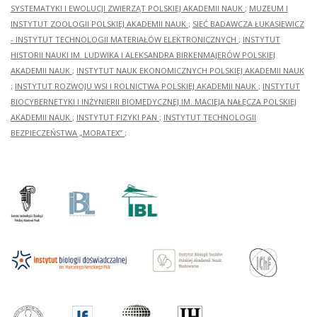
SYSTEMATYKI I EWOLUCJI ZWIERZĄT POLSKIEJ AKADEMII NAUK
;
MUZEUM I
INSTYTUT ZOOLOGII POLSKIEJ AKADEMII NAUK
;
SIEĆ BADAWCZA ŁUKASIEWICZ
- INSTYTUT TECHNOLOGII MATERIAŁÓW ELEKTRONICZNYCH
;
INSTYTUT
HISTORII NAUKI IM. LUDWIKA I ALEKSANDRA BIRKENMAJERÓW POLSKIEJ
AKADEMII NAUK
;
INSTYTUT NAUK EKONOMICZNYCH POLSKIEJ AKADEMII NAUK
;
INSTYTUT ROZWOJU WSI I ROLNICTWA POLSKIEJ AKADEMII NAUK
;
INSTYTUT
BIOCYBERNETYKI I INŻYNIERII BIOMEDYCZNEJ IM. MACIEJA NAŁĘCZA POLSKIEJ
AKADEMII NAUK
;
INSTYTUT FIZYKI PAN
;
INSTYTUT TECHNOLOGII
BEZPIECZEŃSTWA „MORATEX”
;