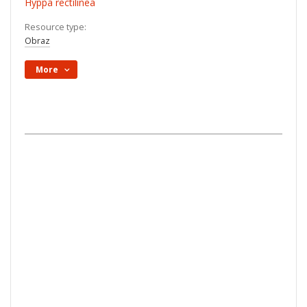
Hyppa rectilinea
Resource type:
Obraz
More