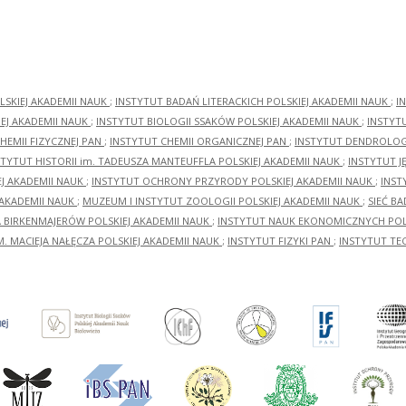
LSKIEJ AKADEMII NAUK
;
INSTYTUT BADAŃ LITERACKICH POLSKIEJ AKADEMII NAUK
;
I
EJ AKADEMII NAUK
;
INSTYTUT BIOLOGII SSAKÓW POLSKIEJ AKADEMII NAUK
;
INSTYT
HEMII FIZYCZNEJ PAN
;
INSTYTUT CHEMII ORGANICZNEJ PAN
;
INSTYTUT DENDROLOGI
STYTUT HISTORII im. TADEUSZA MANTEUFFLA POLSKIEJ AKADEMII NAUK
;
INSTYTUT J
EJ AKADEMII NAUK
;
INSTYTUT OCHRONY PRZYRODY POLSKIEJ AKADEMII NAUK
;
INST
 AKADEMII NAUK
;
MUZEUM I INSTYTUT ZOOLOGII POLSKIEJ AKADEMII NAUK
;
SIEĆ B
RA BIRKENMAJERÓW POLSKIEJ AKADEMII NAUK
;
INSTYTUT NAUK EKONOMICZNYCH POLS
M. MACIEJA NAŁĘCZA POLSKIEJ AKADEMII NAUK
;
INSTYTUT FIZYKI PAN
;
INSTYTUT TE