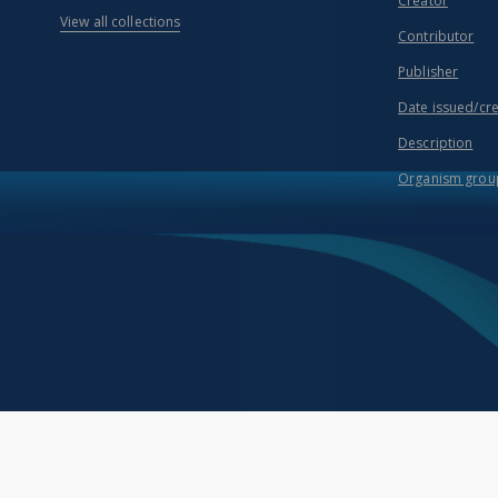
Creator
View all collections
Contributor
Publisher
Date issued/cr
Description
Organism grou