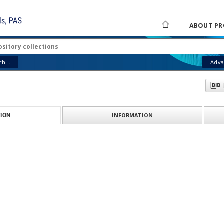
ABOUT PR
h...
Adva
INFORMATION
ION