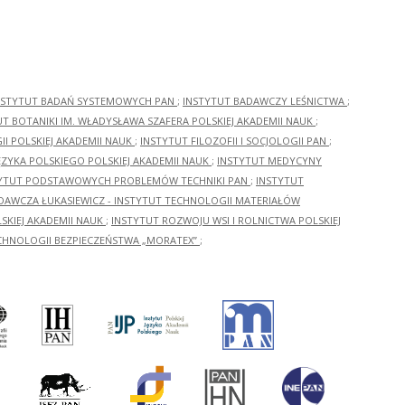
NSTYTUT BADAŃ SYSTEMOWYCH PAN
;
INSTYTUT BADAWCZY LEŚNICTWA
;
UT BOTANIKI IM. WŁADYSŁAWA SZAFERA POLSKIEJ AKADEMII NAUK
;
I POLSKIEJ AKADEMII NAUK
;
INSTYTUT FILOZOFII I SOCJOLOGII PAN
;
ĘZYKA POLSKIEGO POLSKIEJ AKADEMII NAUK
;
INSTYTUT MEDYCYNY
YTUT PODSTAWOWYCH PROBLEMÓW TECHNIKI PAN
;
INSTYTUT
ADAWCZA ŁUKASIEWICZ - INSTYTUT TECHNOLOGII MATERIAŁÓW
KIEJ AKADEMII NAUK
;
INSTYTUT ROZWOJU WSI I ROLNICTWA POLSKIEJ
CHNOLOGII BEZPIECZEŃSTWA „MORATEX”
;