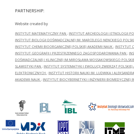
PARTNERSHIP:
Website created by
INSTYTUT MATEMATYCZNY PAN
;
INSTYTUT ARCHEOLOGII I ETNOLOGII PO
INSTYTUT BIOLOGII DOŚWIADCZALNEJ IM. MARCELEGO NENCKIEGO POLSKI
INSTYTUT CHEMII BIOORGANICZNEJ POLSKIEJ AKADEMII NAUK
;
INSTYTUT C
INSTYTUT GEOGRAFII I PRZESTRZENNEGO ZAGOSPODAROWANIA PAN
;
IN
DOŚWIADCZALNEJ I KLINICZNEJ IM.MIROSŁAWA MOSSAKOWSKIEGO POLSKI
SLAWISTYKI PAN
;
INSTYTUT SYSTEMATYKI I EWOLUCJI ZWIERZĄT POLSKIEJ
ELEKTRONICZNYCH
;
INSTYTUT HISTORII NAUKI IM. LUDWIKA I ALEKSAND
AKADEMII NAUK
;
INSTYTUT BIOCYBERNETYKI I INŻYNIERII BIOMEDYCZNEJ I