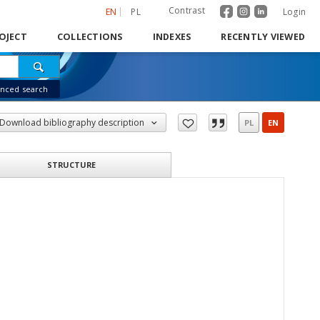
Contrast
EN
PL
Login
OJECT
COLLECTIONS
INDEXES
RECENTLY VIEWED
nced search
Download bibliography description
PL
EN
STRUCTURE