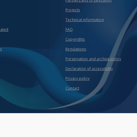
Partners and organization
Projects
Technical information
eated
FAQ
Copyrights
p
Regulations
Preservation and archive policy
Declaration of accessibility
Privacy policy
Contact