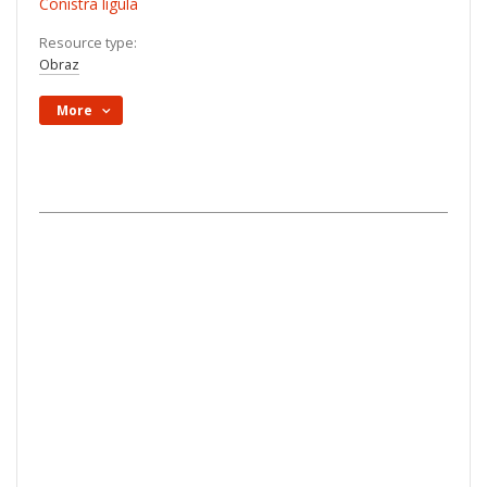
Conistra ligula
Resource type:
Obraz
More