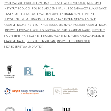
SYSTEMATYKI I EWOLUCJI ZWIERZĄT POLSKIEJ AKADEMII NAUK
;
MUZEUM I
INSTYTUT ZOOLOGII POLSKIEJ AKADEMII NAUK
;
SIEĆ BADAWCZA ŁUKASIEWICZ
- INSTYTUT TECHNOLOGII MATERIAŁÓW ELEKTRONICZNYCH
;
INSTYTUT
HISTORII NAUKI IM. LUDWIKA I ALEKSANDRA BIRKENMAJERÓW POLSKIEJ
AKADEMII NAUK
;
INSTYTUT NAUK EKONOMICZNYCH POLSKIEJ AKADEMII NAUK
;
INSTYTUT ROZWOJU WSI I ROLNICTWA POLSKIEJ AKADEMII NAUK
;
INSTYTUT
BIOCYBERNETYKI I INŻYNIERII BIOMEDYCZNEJ IM. MACIEJA NAŁĘCZA POLSKIEJ
AKADEMII NAUK
;
INSTYTUT FIZYKI PAN
;
INSTYTUT TECHNOLOGII
BEZPIECZEŃSTWA „MORATEX”
;