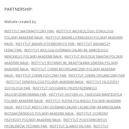
PARTNERSHIP:
Website created by
INSTYTUT MATEMATYCZNY PAN
;
INSTYTUT ARCHEOLOGII I ETNOLOGII
POLSKIEJ AKADEMII NAUK
;
INSTYTUT BADAŃ LITERACKICH POLSKIEJ AKADEMII
NAUK
;
INSTYTUT BADAŃ SYSTEMOWYCH PAN
;
INSTYTUT BADAWCZY
LEŚNICTWA
;
INSTYTUT BIOLOGII DOŚWIADCZALNEJ IM. MARCELEGO
NENCKIEGO POLSKIEJ AKADEMII NAUK
;
INSTYTUT BIOLOGII SSAKÓW POLSKIEJ
AKADEMII NAUK
;
INSTYTUT BOTANIKI IM. WŁADYSŁAWA SZAFERA POLSKIEJ
AKADEMII NAUK
;
INSTYTUT CHEMII BIOORGANICZNEJ POLSKIEJ AKADEMII
NAUK
;
INSTYTUT CHEMII FIZYCZNEJ PAN
;
INSTYTUT CHEMII ORGANICZNEJ PAN
;
INSTYTUT DENDROLOGII POLSKIEJ AKADEMII NAUK
;
INSTYTUT FILOZOFII I
SOCJOLOGII PAN
;
INSTYTUT GEOGRAFII I PRZESTRZENNEGO
ZAGOSPODAROWANIA PAN
;
INSTYTUT HISTORII im. TADEUSZA MANTEUFFLA
POLSKIEJ AKADEMII NAUK
;
INSTYTUT JĘZYKA POLSKIEGO POLSKIEJ AKADEMII
NAUK
;
INSTYTUT MEDYCYNY DOŚWIADCZALNEJ I KLINICZNEJ IM.MIROSŁAWA
MOSSAKOWSKIEGO POLSKIEJ AKADEMII NAUK
;
INSTYTUT OCHRONY
PRZYRODY POLSKIEJ AKADEMII NAUK
;
INSTYTUT PODSTAWOWYCH
PROBLEMÓW TECHNIKI PAN
;
INSTYTUT SLAWISTYKI PAN
;
INSTYTUT