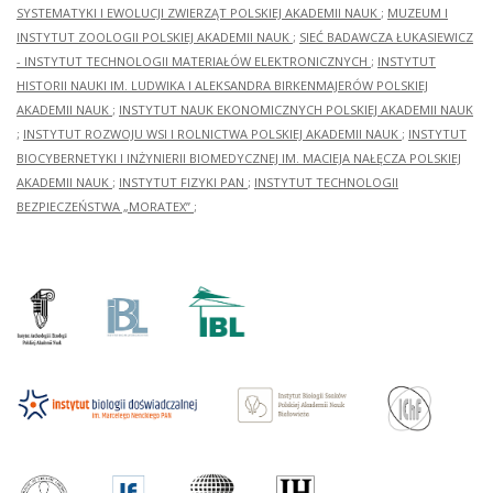
SYSTEMATYKI I EWOLUCJI ZWIERZĄT POLSKIEJ AKADEMII NAUK
;
MUZEUM I
INSTYTUT ZOOLOGII POLSKIEJ AKADEMII NAUK
;
SIEĆ BADAWCZA ŁUKASIEWICZ
- INSTYTUT TECHNOLOGII MATERIAŁÓW ELEKTRONICZNYCH
;
INSTYTUT
HISTORII NAUKI IM. LUDWIKA I ALEKSANDRA BIRKENMAJERÓW POLSKIEJ
AKADEMII NAUK
;
INSTYTUT NAUK EKONOMICZNYCH POLSKIEJ AKADEMII NAUK
;
INSTYTUT ROZWOJU WSI I ROLNICTWA POLSKIEJ AKADEMII NAUK
;
INSTYTUT
BIOCYBERNETYKI I INŻYNIERII BIOMEDYCZNEJ IM. MACIEJA NAŁĘCZA POLSKIEJ
AKADEMII NAUK
;
INSTYTUT FIZYKI PAN
;
INSTYTUT TECHNOLOGII
BEZPIECZEŃSTWA „MORATEX”
;