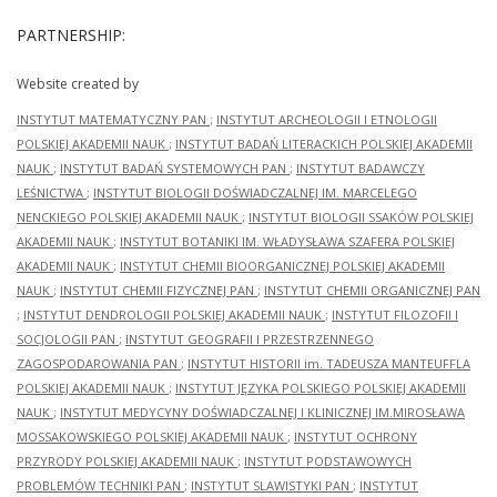
PARTNERSHIP:
Website created by
INSTYTUT MATEMATYCZNY PAN
;
INSTYTUT ARCHEOLOGII I ETNOLOGII
POLSKIEJ AKADEMII NAUK
;
INSTYTUT BADAŃ LITERACKICH POLSKIEJ AKADEMII
NAUK
;
INSTYTUT BADAŃ SYSTEMOWYCH PAN
;
INSTYTUT BADAWCZY
LEŚNICTWA
;
INSTYTUT BIOLOGII DOŚWIADCZALNEJ IM. MARCELEGO
NENCKIEGO POLSKIEJ AKADEMII NAUK
;
INSTYTUT BIOLOGII SSAKÓW POLSKIEJ
AKADEMII NAUK
;
INSTYTUT BOTANIKI IM. WŁADYSŁAWA SZAFERA POLSKIEJ
AKADEMII NAUK
;
INSTYTUT CHEMII BIOORGANICZNEJ POLSKIEJ AKADEMII
NAUK
;
INSTYTUT CHEMII FIZYCZNEJ PAN
;
INSTYTUT CHEMII ORGANICZNEJ PAN
;
INSTYTUT DENDROLOGII POLSKIEJ AKADEMII NAUK
;
INSTYTUT FILOZOFII I
SOCJOLOGII PAN
;
INSTYTUT GEOGRAFII I PRZESTRZENNEGO
ZAGOSPODAROWANIA PAN
;
INSTYTUT HISTORII im. TADEUSZA MANTEUFFLA
POLSKIEJ AKADEMII NAUK
;
INSTYTUT JĘZYKA POLSKIEGO POLSKIEJ AKADEMII
NAUK
;
INSTYTUT MEDYCYNY DOŚWIADCZALNEJ I KLINICZNEJ IM.MIROSŁAWA
MOSSAKOWSKIEGO POLSKIEJ AKADEMII NAUK
;
INSTYTUT OCHRONY
PRZYRODY POLSKIEJ AKADEMII NAUK
;
INSTYTUT PODSTAWOWYCH
PROBLEMÓW TECHNIKI PAN
;
INSTYTUT SLAWISTYKI PAN
;
INSTYTUT