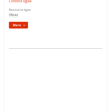
Conistra ligula
Resource type:
Obraz
More