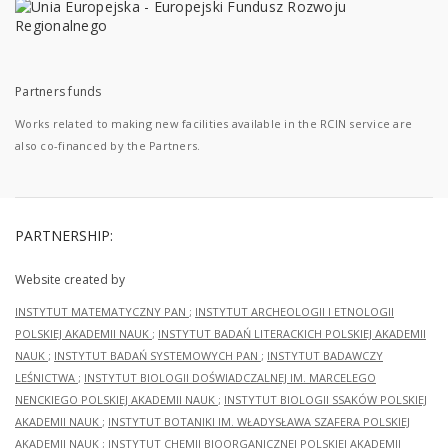
Partners funds
Works related to making new facilities available in the RCIN service are
also co-financed by the Partners.
PARTNERSHIP:
Website created by
INSTYTUT MATEMATYCZNY PAN
;
INSTYTUT ARCHEOLOGII I ETNOLOGII
POLSKIEJ AKADEMII NAUK
;
INSTYTUT BADAŃ LITERACKICH POLSKIEJ AKADEMII
NAUK
;
INSTYTUT BADAŃ SYSTEMOWYCH PAN
;
INSTYTUT BADAWCZY
LEŚNICTWA
;
INSTYTUT BIOLOGII DOŚWIADCZALNEJ IM. MARCELEGO
NENCKIEGO POLSKIEJ AKADEMII NAUK
;
INSTYTUT BIOLOGII SSAKÓW POLSKIEJ
AKADEMII NAUK
;
INSTYTUT BOTANIKI IM. WŁADYSŁAWA SZAFERA POLSKIEJ
AKADEMII NAUK
;
INSTYTUT CHEMII BIOORGANICZNEJ POLSKIEJ AKADEMII