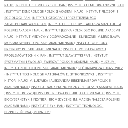
NAUK
;
INSTYTUT CHEMII FIZYCZNEJ PAN
;
INSTYTUT CHEMII ORGANICZNEJ PAN
;
INSTYTUT DENDROLOGII POLSKIEJ AKADEMII NAUK
;
INSTYTUT FILOZOFII I
SOCJOLOGII PAN
;
INSTYTUT GEOGRAFII I PRZESTRZENNEGO
ZAGOSPODAROWANIA PAN
;
INSTYTUT HISTORII im. TADEUSZA MANTEUFFLA
POLSKIEJ AKADEMII NAUK
;
INSTYTUT JĘZYKA POLSKIEGO POLSKIEJ AKADEMII
NAUK
;
INSTYTUT MEDYCYNY DOŚWIADCZALNEJ I KLINICZNEJ IM.MIROSŁAWA
MOSSAKOWSKIEGO POLSKIEJ AKADEMII NAUK
;
INSTYTUT OCHRONY
PRZYRODY POLSKIEJ AKADEMII NAUK
;
INSTYTUT PODSTAWOWYCH
PROBLEMÓW TECHNIKI PAN
;
INSTYTUT SLAWISTYKI PAN
;
INSTYTUT
SYSTEMATYKI I EWOLUCJI ZWIERZĄT POLSKIEJ AKADEMII NAUK
;
MUZEUM I
INSTYTUT ZOOLOGII POLSKIEJ AKADEMII NAUK
;
SIEĆ BADAWCZA ŁUKASIEWICZ
- INSTYTUT TECHNOLOGII MATERIAŁÓW ELEKTRONICZNYCH
;
INSTYTUT
HISTORII NAUKI IM. LUDWIKA I ALEKSANDRA BIRKENMAJERÓW POLSKIEJ
AKADEMII NAUK
;
INSTYTUT NAUK EKONOMICZNYCH POLSKIEJ AKADEMII NAUK
;
INSTYTUT ROZWOJU WSI I ROLNICTWA POLSKIEJ AKADEMII NAUK
;
INSTYTUT
BIOCYBERNETYKI I INŻYNIERII BIOMEDYCZNEJ IM. MACIEJA NAŁĘCZA POLSKIEJ
AKADEMII NAUK
;
INSTYTUT FIZYKI PAN
;
INSTYTUT TECHNOLOGII
BEZPIECZEŃSTWA „MORATEX”
;