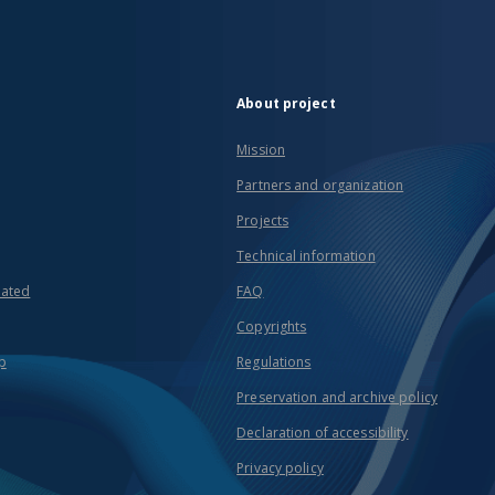
About project
Mission
Partners and organization
Projects
Technical information
eated
FAQ
Copyrights
p
Regulations
Preservation and archive policy
Declaration of accessibility
Privacy policy