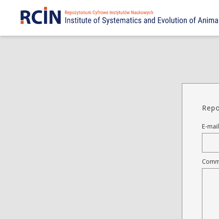
Repo
E-mail
Comm