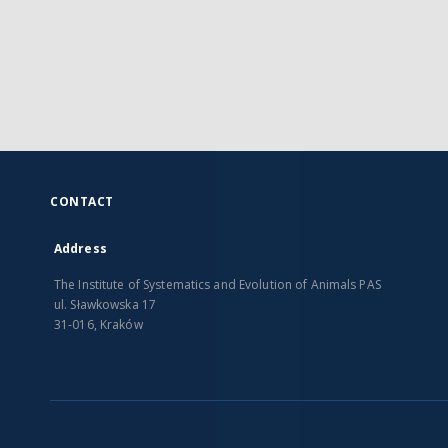
CONTACT
Address
The Institute of Systematics and Evolution of Animals PAS
ul. Sławkowska 17
31-016, Kraków