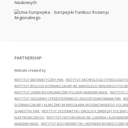
PARTNERSHIP:
Website created by
INSTYTUT MATEMATYCZNY PAN
;
INSTYTUT ARCHEOLOGII I ETNOLOGII PO
INSTYTUT BIOLOGII DOŚWIADCZALNEJ IM. MARCELEGO NENCKIEGO POLSKI
INSTYTUT CHEMII BIOORGANICZNEJ POLSKIEJ AKADEMII NAUK
;
INSTYTUT C
INSTYTUT GEOGRAFII I PRZESTRZENNEGO ZAGOSPODAROWANIA PAN
;
IN
DOŚWIADCZALNEJ I KLINICZNEJ IM.MIROSŁAWA MOSSAKOWSKIEGO POLSKI
SLAWISTYKI PAN
;
INSTYTUT SYSTEMATYKI I EWOLUCJI ZWIERZĄT POLSKIEJ
ELEKTRONICZNYCH
;
INSTYTUT HISTORII NAUKI IM. LUDWIKA I ALEKSAND
AKADEMII NAUK
;
INSTYTUT BIOCYBERNETYKI I INŻYNIERII BIOMEDYCZNEJ I