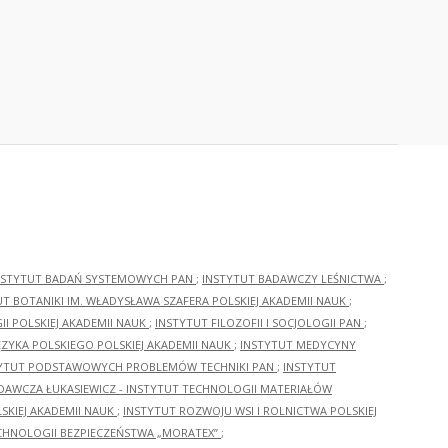
NSTYTUT BADAŃ SYSTEMOWYCH PAN
;
INSTYTUT BADAWCZY LEŚNICTWA
;
UT BOTANIKI IM. WŁADYSŁAWA SZAFERA POLSKIEJ AKADEMII NAUK
;
I POLSKIEJ AKADEMII NAUK
;
INSTYTUT FILOZOFII I SOCJOLOGII PAN
;
ĘZYKA POLSKIEGO POLSKIEJ AKADEMII NAUK
;
INSTYTUT MEDYCYNY
YTUT PODSTAWOWYCH PROBLEMÓW TECHNIKI PAN
;
INSTYTUT
ADAWCZA ŁUKASIEWICZ - INSTYTUT TECHNOLOGII MATERIAŁÓW
KIEJ AKADEMII NAUK
;
INSTYTUT ROZWOJU WSI I ROLNICTWA POLSKIEJ
CHNOLOGII BEZPIECZEŃSTWA „MORATEX”
;