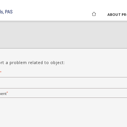
ABOUT PR
rt a problem related to object:
*
*
ent