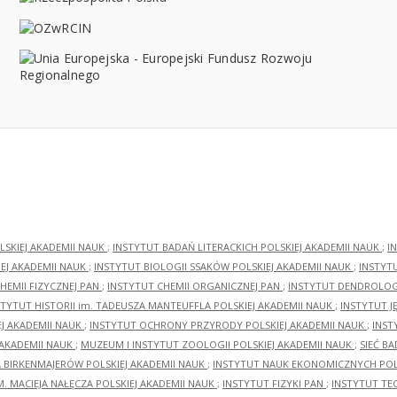
LSKIEJ AKADEMII NAUK
;
INSTYTUT BADAŃ LITERACKICH POLSKIEJ AKADEMII NAUK
;
I
EJ AKADEMII NAUK
;
INSTYTUT BIOLOGII SSAKÓW POLSKIEJ AKADEMII NAUK
;
INSTYT
HEMII FIZYCZNEJ PAN
;
INSTYTUT CHEMII ORGANICZNEJ PAN
;
INSTYTUT DENDROLOGI
STYTUT HISTORII im. TADEUSZA MANTEUFFLA POLSKIEJ AKADEMII NAUK
;
INSTYTUT J
EJ AKADEMII NAUK
;
INSTYTUT OCHRONY PRZYRODY POLSKIEJ AKADEMII NAUK
;
INST
 AKADEMII NAUK
;
MUZEUM I INSTYTUT ZOOLOGII POLSKIEJ AKADEMII NAUK
;
SIEĆ B
RA BIRKENMAJERÓW POLSKIEJ AKADEMII NAUK
;
INSTYTUT NAUK EKONOMICZNYCH POLS
M. MACIEJA NAŁĘCZA POLSKIEJ AKADEMII NAUK
;
INSTYTUT FIZYKI PAN
;
INSTYTUT TE