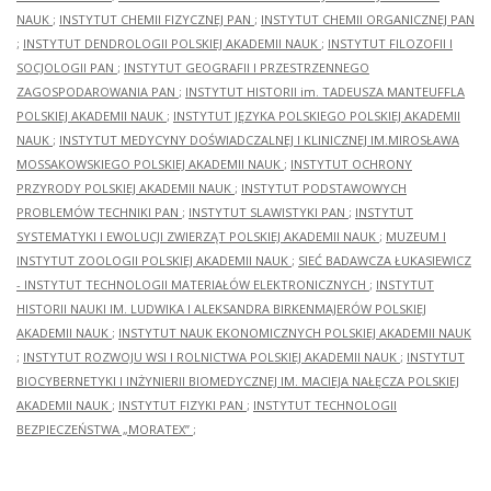
NAUK
;
INSTYTUT CHEMII FIZYCZNEJ PAN
;
INSTYTUT CHEMII ORGANICZNEJ PAN
;
INSTYTUT DENDROLOGII POLSKIEJ AKADEMII NAUK
;
INSTYTUT FILOZOFII I
SOCJOLOGII PAN
;
INSTYTUT GEOGRAFII I PRZESTRZENNEGO
ZAGOSPODAROWANIA PAN
;
INSTYTUT HISTORII im. TADEUSZA MANTEUFFLA
POLSKIEJ AKADEMII NAUK
;
INSTYTUT JĘZYKA POLSKIEGO POLSKIEJ AKADEMII
NAUK
;
INSTYTUT MEDYCYNY DOŚWIADCZALNEJ I KLINICZNEJ IM.MIROSŁAWA
MOSSAKOWSKIEGO POLSKIEJ AKADEMII NAUK
;
INSTYTUT OCHRONY
PRZYRODY POLSKIEJ AKADEMII NAUK
;
INSTYTUT PODSTAWOWYCH
PROBLEMÓW TECHNIKI PAN
;
INSTYTUT SLAWISTYKI PAN
;
INSTYTUT
SYSTEMATYKI I EWOLUCJI ZWIERZĄT POLSKIEJ AKADEMII NAUK
;
MUZEUM I
INSTYTUT ZOOLOGII POLSKIEJ AKADEMII NAUK
;
SIEĆ BADAWCZA ŁUKASIEWICZ
- INSTYTUT TECHNOLOGII MATERIAŁÓW ELEKTRONICZNYCH
;
INSTYTUT
HISTORII NAUKI IM. LUDWIKA I ALEKSANDRA BIRKENMAJERÓW POLSKIEJ
AKADEMII NAUK
;
INSTYTUT NAUK EKONOMICZNYCH POLSKIEJ AKADEMII NAUK
;
INSTYTUT ROZWOJU WSI I ROLNICTWA POLSKIEJ AKADEMII NAUK
;
INSTYTUT
BIOCYBERNETYKI I INŻYNIERII BIOMEDYCZNEJ IM. MACIEJA NAŁĘCZA POLSKIEJ
AKADEMII NAUK
;
INSTYTUT FIZYKI PAN
;
INSTYTUT TECHNOLOGII
BEZPIECZEŃSTWA „MORATEX”
;