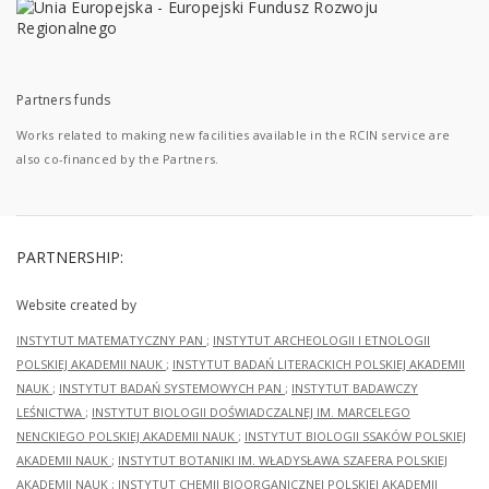
Partners funds
Works related to making new facilities available in the RCIN service are
also co-financed by the Partners.
PARTNERSHIP:
Website created by
INSTYTUT MATEMATYCZNY PAN
;
INSTYTUT ARCHEOLOGII I ETNOLOGII
POLSKIEJ AKADEMII NAUK
;
INSTYTUT BADAŃ LITERACKICH POLSKIEJ AKADEMII
NAUK
;
INSTYTUT BADAŃ SYSTEMOWYCH PAN
;
INSTYTUT BADAWCZY
LEŚNICTWA
;
INSTYTUT BIOLOGII DOŚWIADCZALNEJ IM. MARCELEGO
NENCKIEGO POLSKIEJ AKADEMII NAUK
;
INSTYTUT BIOLOGII SSAKÓW POLSKIEJ
AKADEMII NAUK
;
INSTYTUT BOTANIKI IM. WŁADYSŁAWA SZAFERA POLSKIEJ
AKADEMII NAUK
;
INSTYTUT CHEMII BIOORGANICZNEJ POLSKIEJ AKADEMII