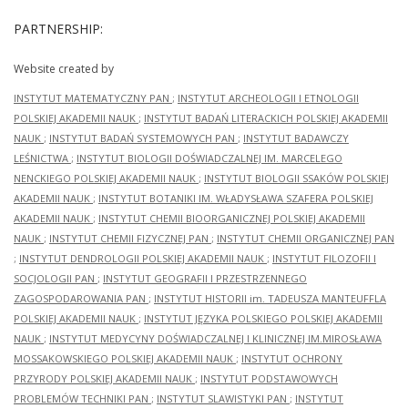
PARTNERSHIP:
Website created by
INSTYTUT MATEMATYCZNY PAN
;
INSTYTUT ARCHEOLOGII I ETNOLOGII
POLSKIEJ AKADEMII NAUK
;
INSTYTUT BADAŃ LITERACKICH POLSKIEJ AKADEMII
NAUK
;
INSTYTUT BADAŃ SYSTEMOWYCH PAN
;
INSTYTUT BADAWCZY
LEŚNICTWA
;
INSTYTUT BIOLOGII DOŚWIADCZALNEJ IM. MARCELEGO
NENCKIEGO POLSKIEJ AKADEMII NAUK
;
INSTYTUT BIOLOGII SSAKÓW POLSKIEJ
AKADEMII NAUK
;
INSTYTUT BOTANIKI IM. WŁADYSŁAWA SZAFERA POLSKIEJ
AKADEMII NAUK
;
INSTYTUT CHEMII BIOORGANICZNEJ POLSKIEJ AKADEMII
NAUK
;
INSTYTUT CHEMII FIZYCZNEJ PAN
;
INSTYTUT CHEMII ORGANICZNEJ PAN
;
INSTYTUT DENDROLOGII POLSKIEJ AKADEMII NAUK
;
INSTYTUT FILOZOFII I
SOCJOLOGII PAN
;
INSTYTUT GEOGRAFII I PRZESTRZENNEGO
ZAGOSPODAROWANIA PAN
;
INSTYTUT HISTORII im. TADEUSZA MANTEUFFLA
POLSKIEJ AKADEMII NAUK
;
INSTYTUT JĘZYKA POLSKIEGO POLSKIEJ AKADEMII
NAUK
;
INSTYTUT MEDYCYNY DOŚWIADCZALNEJ I KLINICZNEJ IM.MIROSŁAWA
MOSSAKOWSKIEGO POLSKIEJ AKADEMII NAUK
;
INSTYTUT OCHRONY
PRZYRODY POLSKIEJ AKADEMII NAUK
;
INSTYTUT PODSTAWOWYCH
PROBLEMÓW TECHNIKI PAN
;
INSTYTUT SLAWISTYKI PAN
;
INSTYTUT