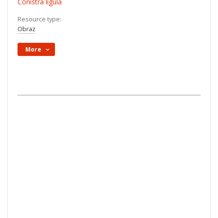
Conistra ligula
Resource type:
Obraz
More