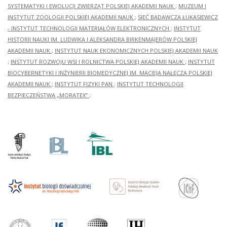
SYSTEMATYKI I EWOLUCJI ZWIERZĄT POLSKIEJ AKADEMII NAUK
;
MUZEUM I
INSTYTUT ZOOLOGII POLSKIEJ AKADEMII NAUK
;
SIEĆ BADAWCZA ŁUKASIEWICZ
- INSTYTUT TECHNOLOGII MATERIAŁÓW ELEKTRONICZNYCH
;
INSTYTUT
HISTORII NAUKI IM. LUDWIKA I ALEKSANDRA BIRKENMAJERÓW POLSKIEJ
AKADEMII NAUK
;
INSTYTUT NAUK EKONOMICZNYCH POLSKIEJ AKADEMII NAUK
;
INSTYTUT ROZWOJU WSI I ROLNICTWA POLSKIEJ AKADEMII NAUK
;
INSTYTUT
BIOCYBERNETYKI I INŻYNIERII BIOMEDYCZNEJ IM. MACIEJA NAŁĘCZA POLSKIEJ
AKADEMII NAUK
;
INSTYTUT FIZYKI PAN
;
INSTYTUT TECHNOLOGII
BEZPIECZEŃSTWA „MORATEX”
;