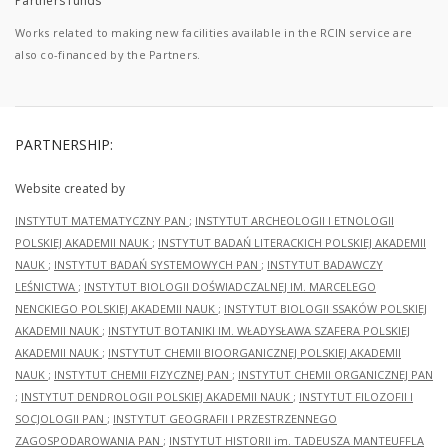
Partners funds
Works related to making new facilities available in the RCIN service are
also co-financed by the Partners.
PARTNERSHIP:
Website created by
INSTYTUT MATEMATYCZNY PAN
;
INSTYTUT ARCHEOLOGII I ETNOLOGII
POLSKIEJ AKADEMII NAUK
;
INSTYTUT BADAŃ LITERACKICH POLSKIEJ AKADEMII
NAUK
;
INSTYTUT BADAŃ SYSTEMOWYCH PAN
;
INSTYTUT BADAWCZY
LEŚNICTWA
;
INSTYTUT BIOLOGII DOŚWIADCZALNEJ IM. MARCELEGO
NENCKIEGO POLSKIEJ AKADEMII NAUK
;
INSTYTUT BIOLOGII SSAKÓW POLSKIEJ
AKADEMII NAUK
;
INSTYTUT BOTANIKI IM. WŁADYSŁAWA SZAFERA POLSKIEJ
AKADEMII NAUK
;
INSTYTUT CHEMII BIOORGANICZNEJ POLSKIEJ AKADEMII
NAUK
;
INSTYTUT CHEMII FIZYCZNEJ PAN
;
INSTYTUT CHEMII ORGANICZNEJ PAN
;
INSTYTUT DENDROLOGII POLSKIEJ AKADEMII NAUK
;
INSTYTUT FILOZOFII I
SOCJOLOGII PAN
;
INSTYTUT GEOGRAFII I PRZESTRZENNEGO
ZAGOSPODAROWANIA PAN
;
INSTYTUT HISTORII im. TADEUSZA MANTEUFFLA