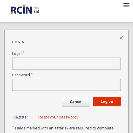
LOGIN
*
Login
*
Password
Log on
Cancel
|
Register
Forgot your password?
*
Fields marked with an asterisk are required to complete.