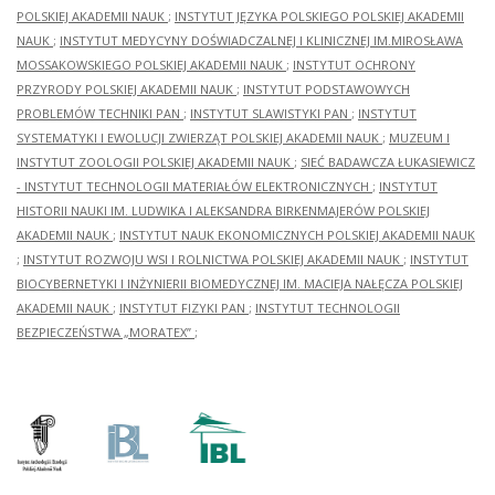
POLSKIEJ AKADEMII NAUK
;
INSTYTUT JĘZYKA POLSKIEGO POLSKIEJ AKADEMII
NAUK
;
INSTYTUT MEDYCYNY DOŚWIADCZALNEJ I KLINICZNEJ IM.MIROSŁAWA
MOSSAKOWSKIEGO POLSKIEJ AKADEMII NAUK
;
INSTYTUT OCHRONY
PRZYRODY POLSKIEJ AKADEMII NAUK
;
INSTYTUT PODSTAWOWYCH
PROBLEMÓW TECHNIKI PAN
;
INSTYTUT SLAWISTYKI PAN
;
INSTYTUT
SYSTEMATYKI I EWOLUCJI ZWIERZĄT POLSKIEJ AKADEMII NAUK
;
MUZEUM I
INSTYTUT ZOOLOGII POLSKIEJ AKADEMII NAUK
;
SIEĆ BADAWCZA ŁUKASIEWICZ
- INSTYTUT TECHNOLOGII MATERIAŁÓW ELEKTRONICZNYCH
;
INSTYTUT
HISTORII NAUKI IM. LUDWIKA I ALEKSANDRA BIRKENMAJERÓW POLSKIEJ
AKADEMII NAUK
;
INSTYTUT NAUK EKONOMICZNYCH POLSKIEJ AKADEMII NAUK
;
INSTYTUT ROZWOJU WSI I ROLNICTWA POLSKIEJ AKADEMII NAUK
;
INSTYTUT
BIOCYBERNETYKI I INŻYNIERII BIOMEDYCZNEJ IM. MACIEJA NAŁĘCZA POLSKIEJ
AKADEMII NAUK
;
INSTYTUT FIZYKI PAN
;
INSTYTUT TECHNOLOGII
BEZPIECZEŃSTWA „MORATEX”
;