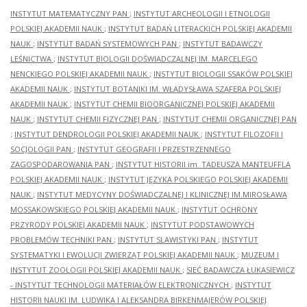
INSTYTUT MATEMATYCZNY PAN
;
INSTYTUT ARCHEOLOGII I ETNOLOGII
POLSKIEJ AKADEMII NAUK
;
INSTYTUT BADAŃ LITERACKICH POLSKIEJ AKADEMII
NAUK
;
INSTYTUT BADAŃ SYSTEMOWYCH PAN
;
INSTYTUT BADAWCZY
LEŚNICTWA
;
INSTYTUT BIOLOGII DOŚWIADCZALNEJ IM. MARCELEGO
NENCKIEGO POLSKIEJ AKADEMII NAUK
;
INSTYTUT BIOLOGII SSAKÓW POLSKIEJ
AKADEMII NAUK
;
INSTYTUT BOTANIKI IM. WŁADYSŁAWA SZAFERA POLSKIEJ
AKADEMII NAUK
;
INSTYTUT CHEMII BIOORGANICZNEJ POLSKIEJ AKADEMII
NAUK
;
INSTYTUT CHEMII FIZYCZNEJ PAN
;
INSTYTUT CHEMII ORGANICZNEJ PAN
;
INSTYTUT DENDROLOGII POLSKIEJ AKADEMII NAUK
;
INSTYTUT FILOZOFII I
SOCJOLOGII PAN
;
INSTYTUT GEOGRAFII I PRZESTRZENNEGO
ZAGOSPODAROWANIA PAN
;
INSTYTUT HISTORII im. TADEUSZA MANTEUFFLA
POLSKIEJ AKADEMII NAUK
;
INSTYTUT JĘZYKA POLSKIEGO POLSKIEJ AKADEMII
NAUK
;
INSTYTUT MEDYCYNY DOŚWIADCZALNEJ I KLINICZNEJ IM.MIROSŁAWA
MOSSAKOWSKIEGO POLSKIEJ AKADEMII NAUK
;
INSTYTUT OCHRONY
PRZYRODY POLSKIEJ AKADEMII NAUK
;
INSTYTUT PODSTAWOWYCH
PROBLEMÓW TECHNIKI PAN
;
INSTYTUT SLAWISTYKI PAN
;
INSTYTUT
SYSTEMATYKI I EWOLUCJI ZWIERZĄT POLSKIEJ AKADEMII NAUK
;
MUZEUM I
INSTYTUT ZOOLOGII POLSKIEJ AKADEMII NAUK
;
SIEĆ BADAWCZA ŁUKASIEWICZ
- INSTYTUT TECHNOLOGII MATERIAŁÓW ELEKTRONICZNYCH
;
INSTYTUT
HISTORII NAUKI IM. LUDWIKA I ALEKSANDRA BIRKENMAJERÓW POLSKIEJ