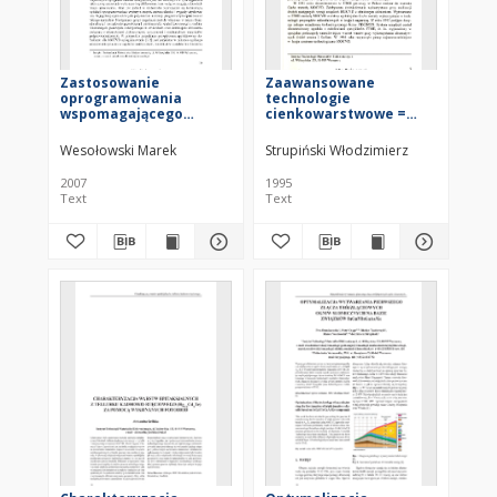
Zastosowanie
Zaawansowane
oprogramowania
technologie
wspomagającego
cienkowarstwowe =
kontrolowanie procesu
Advanced thin layers
epitaksji związków
technics
Wesołowski Marek
Strupiński Włodzimierz
półprzewodnikowych w
technologii MOCVD =
2007
1995
The application of
Text
Text
semiconductor epitaxy
supporting software in
MOCVD technology