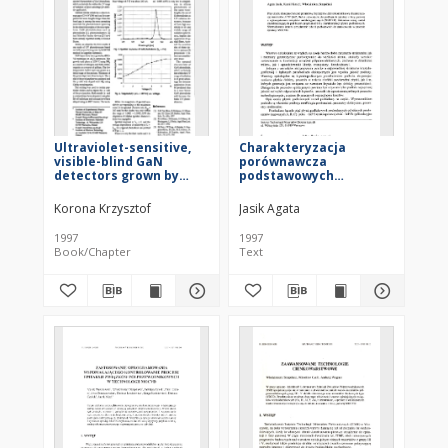
Ultraviolet-sensitive,
Charakteryzacja
visible-blind GaN
porównawcza
detectors grown by
podstawowych
MOCVD epitaxy
materiałów AIIIBV dla
potrzeb epitaksji =
Korona Krzysztof
Jasik Agata
1997
1997
Book/Chapter
Text