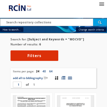
How to search...
Change search criteria
Search for:
[Subject and Keywords = "MOCVD"]
Number of results:
6
Filters
Items per page:
24
40
64
add all to bibliography
of
1