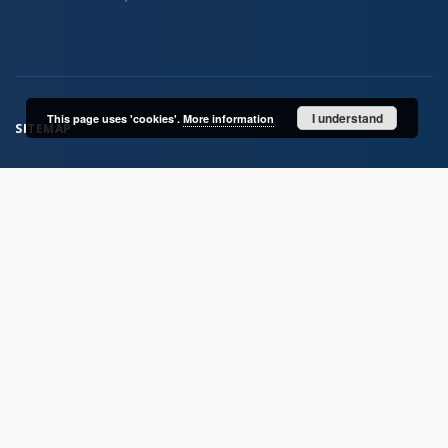
I understand
This page uses 'cookies'.
More information
SITEMAP
Main page
Collections
Electronic Materials
ITME works
Doctoral and postdoctoral dissertations
Articles
Books