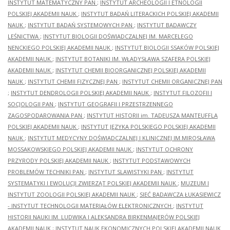
INSTYTUT MATEMATYCZNY PAN
;
INSTYTUT ARCHEOLOGII I ETNOLOGII
POLSKIEJ AKADEMII NAUK
;
INSTYTUT BADAŃ LITERACKICH POLSKIEJ AKADEMII
NAUK
;
INSTYTUT BADAŃ SYSTEMOWYCH PAN
;
INSTYTUT BADAWCZY
LEŚNICTWA
;
INSTYTUT BIOLOGII DOŚWIADCZALNEJ IM. MARCELEGO
NENCKIEGO POLSKIEJ AKADEMII NAUK
;
INSTYTUT BIOLOGII SSAKÓW POLSKIEJ
AKADEMII NAUK
;
INSTYTUT BOTANIKI IM. WŁADYSŁAWA SZAFERA POLSKIEJ
AKADEMII NAUK
;
INSTYTUT CHEMII BIOORGANICZNEJ POLSKIEJ AKADEMII
NAUK
;
INSTYTUT CHEMII FIZYCZNEJ PAN
;
INSTYTUT CHEMII ORGANICZNEJ PAN
;
INSTYTUT DENDROLOGII POLSKIEJ AKADEMII NAUK
;
INSTYTUT FILOZOFII I
SOCJOLOGII PAN
;
INSTYTUT GEOGRAFII I PRZESTRZENNEGO
ZAGOSPODAROWANIA PAN
;
INSTYTUT HISTORII im. TADEUSZA MANTEUFFLA
POLSKIEJ AKADEMII NAUK
;
INSTYTUT JĘZYKA POLSKIEGO POLSKIEJ AKADEMII
NAUK
;
INSTYTUT MEDYCYNY DOŚWIADCZALNEJ I KLINICZNEJ IM.MIROSŁAWA
MOSSAKOWSKIEGO POLSKIEJ AKADEMII NAUK
;
INSTYTUT OCHRONY
PRZYRODY POLSKIEJ AKADEMII NAUK
;
INSTYTUT PODSTAWOWYCH
PROBLEMÓW TECHNIKI PAN
;
INSTYTUT SLAWISTYKI PAN
;
INSTYTUT
SYSTEMATYKI I EWOLUCJI ZWIERZĄT POLSKIEJ AKADEMII NAUK
;
MUZEUM I
INSTYTUT ZOOLOGII POLSKIEJ AKADEMII NAUK
;
SIEĆ BADAWCZA ŁUKASIEWICZ
- INSTYTUT TECHNOLOGII MATERIAŁÓW ELEKTRONICZNYCH
;
INSTYTUT
HISTORII NAUKI IM. LUDWIKA I ALEKSANDRA BIRKENMAJERÓW POLSKIEJ
AKADEMII NAUK
;
INSTYTUT NAUK EKONOMICZNYCH POLSKIEJ AKADEMII NAUK