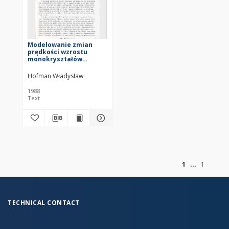
Modelowanie zmian
prędkości wzrostu
monokryształów
kwarcu = The modeling
of growth rate
Hofman Władysław
variations of quartz
single crystals
1988
Text
of
1
1
TECHNICAL CONTACT