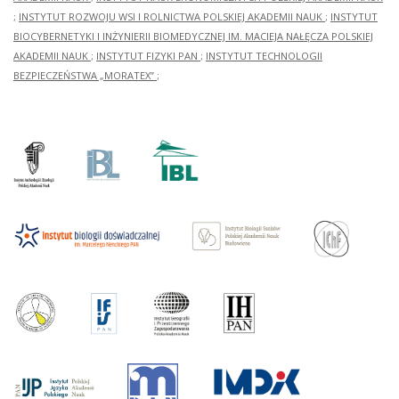
;
INSTYTUT ROZWOJU WSI I ROLNICTWA POLSKIEJ AKADEMII NAUK
;
INSTYTUT
BIOCYBERNETYKI I INŻYNIERII BIOMEDYCZNEJ IM. MACIEJA NAŁĘCZA POLSKIEJ
AKADEMII NAUK
;
INSTYTUT FIZYKI PAN
;
INSTYTUT TECHNOLOGII
BEZPIECZEŃSTWA „MORATEX”
;