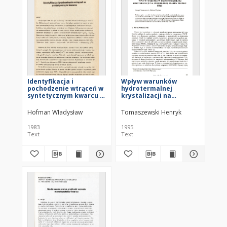
Identyfikacja i
Wpływ warunków
pochodzenie wtrąceń w
hydrotermalnej
syntetycznym kwarcu =
krystalizacji na
Identification and
morfologię ziaren
genesis of inclusions in
tlenku itru = Effect of
Hofman Władysław
Tomaszewski Henryk
hydrothermally-grown
hydrothermal
quartz crystals
crystallization
1983
1995
conditions on
Text
Text
morphology of yttria
grains