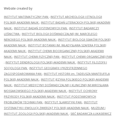
Website created by
INSTYTUT MATEMATYCZNY PAN
;
INSTYTUT ARCHEOLOGII I ETNOLOGII
POLSKIEJ AKADEMII NAUK
;
INSTYTUT BADAŃ LITERACKICH POLSKIEJ AKADEMII
NAUK
;
INSTYTUT BADAŃ SYSTEMOWYCH PAN
;
INSTYTUT BADAWCZY
LEŚNICTWA
;
INSTYTUT BIOLOGII DOŚWIADCZALNEJ IM. MARCELEGO
NENCKIEGO POLSKIEJ AKADEMII NAUK
;
INSTYTUT BIOLOGII SSAKÓW POLSKIEJ
AKADEMII NAUK
;
INSTYTUT BOTANIKI IM. WŁADYSŁAWA SZAFERA POLSKIEJ
AKADEMII NAUK
;
INSTYTUT CHEMII BIOORGANICZNEJ POLSKIEJ AKADEMII
NAUK
;
INSTYTUT CHEMII FIZYCZNEJ PAN
;
INSTYTUT CHEMII ORGANICZNEJ PAN
;
INSTYTUT DENDROLOGII POLSKIEJ AKADEMII NAUK
;
INSTYTUT FILOZOFII I
SOCJOLOGII PAN
;
INSTYTUT GEOGRAFII I PRZESTRZENNEGO
ZAGOSPODAROWANIA PAN
;
INSTYTUT HISTORII im. TADEUSZA MANTEUFFLA
POLSKIEJ AKADEMII NAUK
;
INSTYTUT JĘZYKA POLSKIEGO POLSKIEJ AKADEMII
NAUK
;
INSTYTUT MEDYCYNY DOŚWIADCZALNEJ I KLINICZNEJ IM.MIROSŁAWA
MOSSAKOWSKIEGO POLSKIEJ AKADEMII NAUK
;
INSTYTUT OCHRONY
PRZYRODY POLSKIEJ AKADEMII NAUK
;
INSTYTUT PODSTAWOWYCH
PROBLEMÓW TECHNIKI PAN
;
INSTYTUT SLAWISTYKI PAN
;
INSTYTUT
SYSTEMATYKI I EWOLUCJI ZWIERZĄT POLSKIEJ AKADEMII NAUK
;
MUZEUM I
INSTYTUT ZOOLOGII POLSKIEJ AKADEMII NAUK
;
SIEĆ BADAWCZA ŁUKASIEWICZ