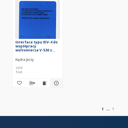
Interface typu IDV-4 do
współpracy
woltomierza V-530 z
drukarką VA-G-24A =
Interface IDV-4 for
Kędra Jerzy
cooperation voltmeter
V-530 with printer VA-G-
1979
24A
Text
of
1
1