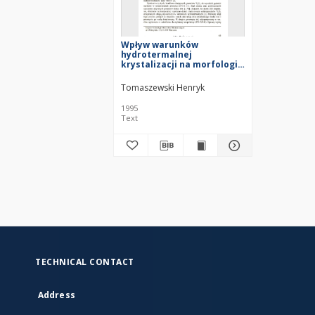
Wpływ warunków
hydrotermalnej
krystalizacji na morfologię
ziaren tlenku itru = Effect
of hydrothermal
Tomaszewski Henryk
crystallization conditions
on morphology of yttria
1995
grains
Text
TECHNICAL CONTACT
Address