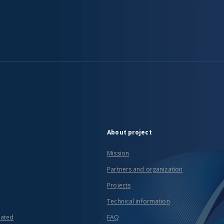
About project
Mission
Partners and organization
Projects
Technical information
eated
FAQ