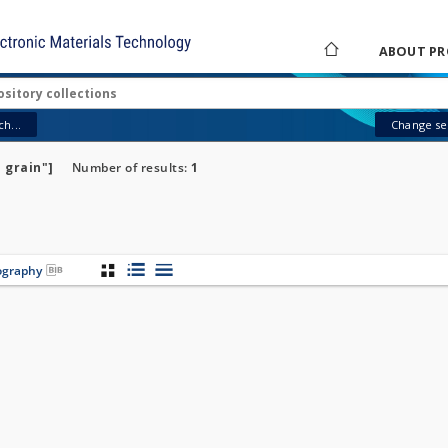
ABOUT PR
h...
Change sea
 grain"]
Number of results:
1
iography