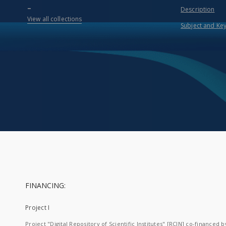
...
Description
View all collections
Subject and Ke
FINANCING:
Project I
Project "Digital Repository of Scientific Institutes" [RCIN] co-financed b