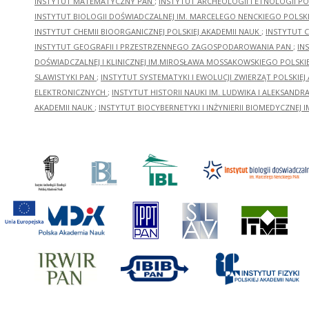
INSTYTUT MATEMATYCZNY PAN
;
INSTYTUT ARCHEOLOGII I ETNOLOGII PO
INSTYTUT BIOLOGII DOŚWIADCZALNEJ IM. MARCELEGO NENCKIEGO POLSKI
INSTYTUT CHEMII BIOORGANICZNEJ POLSKIEJ AKADEMII NAUK
;
INSTYTUT C
INSTYTUT GEOGRAFII I PRZESTRZENNEGO ZAGOSPODAROWANIA PAN
;
IN
DOŚWIADCZALNEJ I KLINICZNEJ IM.MIROSŁAWA MOSSAKOWSKIEGO POLSKI
SLAWISTYKI PAN
;
INSTYTUT SYSTEMATYKI I EWOLUCJI ZWIERZĄT POLSKIEJ
ELEKTRONICZNYCH
;
INSTYTUT HISTORII NAUKI IM. LUDWIKA I ALEKSAND
AKADEMII NAUK
;
INSTYTUT BIOCYBERNETYKI I INŻYNIERII BIOMEDYCZNEJ I