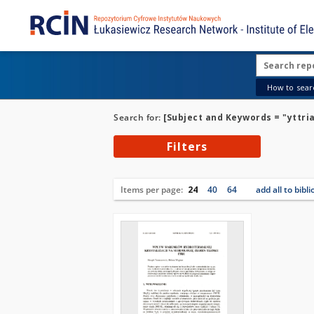
How to searc
Search for:
[Subject and Keywords = "yttria
Filters
Items per page:
24
40
64
add all to bibl