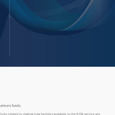
artners funds
orks related to making new facilities available in the RCIN service are