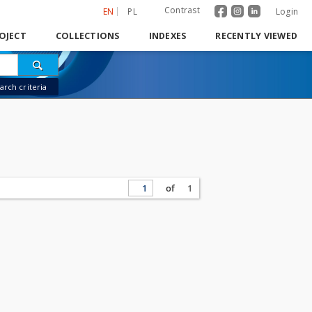
Contrast
EN
PL
Login
OJECT
COLLECTIONS
INDEXES
RECENTLY VIEWED
rch criteria
of
1