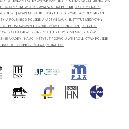
NSTYTUT BADAŃ SYSTEMOWYCH PAN
;
INSTYTUT BADAWCZY LEŚNICTWA
;
UT BOTANIKI IM. WŁADYSŁAWA SZAFERA POLSKIEJ AKADEMII NAUK
;
I POLSKIEJ AKADEMII NAUK
;
INSTYTUT FILOZOFII I SOCJOLOGII PAN
;
ĘZYKA POLSKIEGO POLSKIEJ AKADEMII NAUK
;
INSTYTUT MEDYCYNY
YTUT PODSTAWOWYCH PROBLEMÓW TECHNIKI PAN
;
INSTYTUT
ADAWCZA ŁUKASIEWICZ - INSTYTUT TECHNOLOGII MATERIAŁÓW
KIEJ AKADEMII NAUK
;
INSTYTUT ROZWOJU WSI I ROLNICTWA POLSKIEJ
CHNOLOGII BEZPIECZEŃSTWA „MORATEX”
;