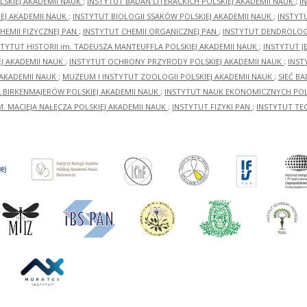
LSKIEJ AKADEMII NAUK
;
INSTYTUT BADAŃ LITERACKICH POLSKIEJ AKADEMII NAUK
;
I
EJ AKADEMII NAUK
;
INSTYTUT BIOLOGII SSAKÓW POLSKIEJ AKADEMII NAUK
;
INSTYT
HEMII FIZYCZNEJ PAN
;
INSTYTUT CHEMII ORGANICZNEJ PAN
;
INSTYTUT DENDROLOGI
STYTUT HISTORII im. TADEUSZA MANTEUFFLA POLSKIEJ AKADEMII NAUK
;
INSTYTUT J
EJ AKADEMII NAUK
;
INSTYTUT OCHRONY PRZYRODY POLSKIEJ AKADEMII NAUK
;
INST
 AKADEMII NAUK
;
MUZEUM I INSTYTUT ZOOLOGII POLSKIEJ AKADEMII NAUK
;
SIEĆ B
RA BIRKENMAJERÓW POLSKIEJ AKADEMII NAUK
;
INSTYTUT NAUK EKONOMICZNYCH POLS
M. MACIEJA NAŁĘCZA POLSKIEJ AKADEMII NAUK
;
INSTYTUT FIZYKI PAN
;
INSTYTUT TE