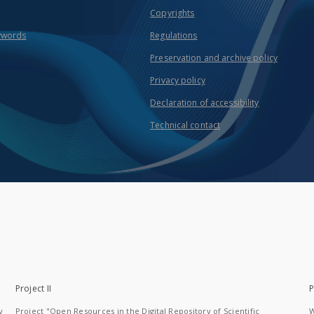
Copyrights
ywords
Regulations
Preservation and archive policy
Privacy policy
Declaration of accessibility
Technical contact
Project II
P
y
Project "Open Resources in the Digital Repository of Scientific
W