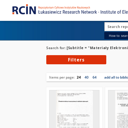
How to searc
Search for:
[Subtitle = "Materiały Elektroni
Filters
Items per page:
24
40
64
add all to bibl