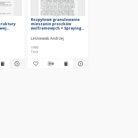
Rozpyłowe granulowanie
truktury
mieszanin proszków
iwej
wolframowych = Spraying
granulation of tungsten
kowych =
powder mixtures
Leśniewski Andrzej
 of shaping
e structure
1990
ntact
Text