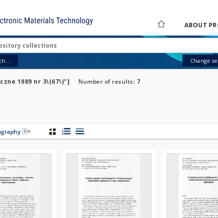
ABOUT PR
h...
Change sea
czne 1989 nr 3\(67\)"]
Number of results:
7
iography