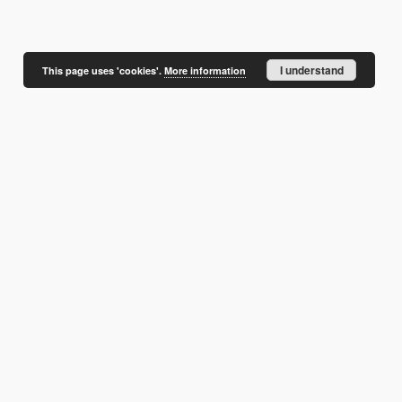
I understand
This page uses 'cookies'.
More information
of
1
1