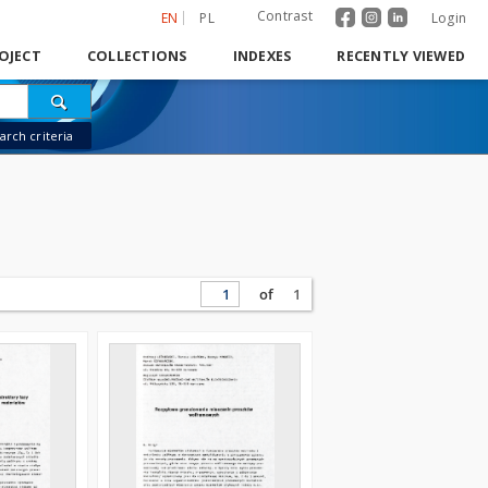
Contrast
EN
PL
Login
OJECT
COLLECTIONS
INDEXES
RECENTLY VIEWED
rch criteria
of
1