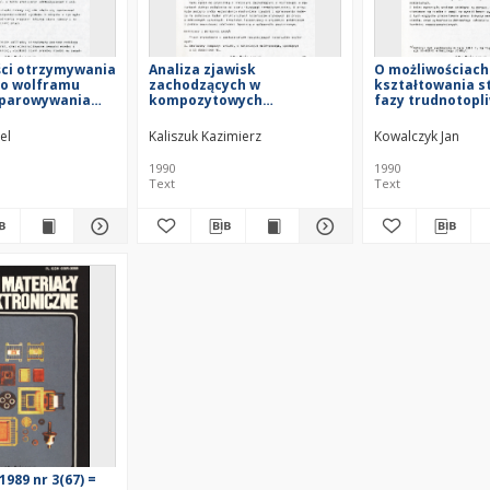
ści otrzymywania
Analiza zjawisk
O możliwościach
o wolframu
zachodzących w
kształtowania s
parowywania
kompozytowych
fazy trudnotopl
piekania
materiałach stykowych w
kompozytowych
ego = About the
łuku elektrycznym =
materiałów sty
el
Kaliszuk Kazimierz
Kowalczyk Jan
 oif obtaining of
Analysis of the phenomena
On possibilities
gsten by the
occuring in composite
refractory phas
1990
1990
 cooper
contact materials in
of composite co
Text
Text
n and activated
electric arc
materials
 1989 nr 3(67) =