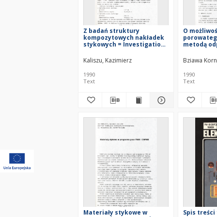
Z badań struktury
O możliwo
kompozytowych nakładek
porowateg
stykowych = Investigations
metodą od
on composite contact tips
miedzi i s
structure
aktywowan
Kaliszu, Kazimierz
Bziawa Korn
possibility
porous tun
1990
1990
method of
Text
Text
evaporatio
sintering
Materiały stykowe w
Spis treści