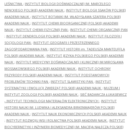
LEŚNICTWA
;
INSTYTUT BIOLOGII DOŚWIADCZALNEJ IM. MARCELEGO
NENCKIEGO POLSKIEJ AKADEMII NAUK
;
INSTYTUT BIOLOGII SSAKÓW POLSKIEJ
AKADEMII NAUK
;
INSTYTUT BOTANIKI IM. WŁADYSŁAWA SZAFERA POLSKIEJ
AKADEMII NAUK
;
INSTYTUT CHEMII BIOORGANICZNEJ POLSKIEJ AKADEMII
NAUK
;
INSTYTUT CHEMII FIZYCZNEJ PAN
;
INSTYTUT CHEMII ORGANICZNEJ PAN
;
INSTYTUT DENDROLOGII POLSKIEJ AKADEMII NAUK
;
INSTYTUT FILOZOFII I
SOCJOLOGII PAN
;
INSTYTUT GEOGRAFII I PRZESTRZENNEGO
ZAGOSPODAROWANIA PAN
;
INSTYTUT HISTORII im. TADEUSZA MANTEUFFLA
POLSKIEJ AKADEMII NAUK
;
INSTYTUT JĘZYKA POLSKIEGO POLSKIEJ AKADEMII
NAUK
;
INSTYTUT MEDYCYNY DOŚWIADCZALNEJ I KLINICZNEJ IM.MIROSŁAWA
MOSSAKOWSKIEGO POLSKIEJ AKADEMII NAUK
;
INSTYTUT OCHRONY
PRZYRODY POLSKIEJ AKADEMII NAUK
;
INSTYTUT PODSTAWOWYCH
PROBLEMÓW TECHNIKI PAN
;
INSTYTUT SLAWISTYKI PAN
;
INSTYTUT
SYSTEMATYKI I EWOLUCJI ZWIERZĄT POLSKIEJ AKADEMII NAUK
;
MUZEUM I
INSTYTUT ZOOLOGII POLSKIEJ AKADEMII NAUK
;
SIEĆ BADAWCZA ŁUKASIEWICZ
- INSTYTUT TECHNOLOGII MATERIAŁÓW ELEKTRONICZNYCH
;
INSTYTUT
HISTORII NAUKI IM. LUDWIKA I ALEKSANDRA BIRKENMAJERÓW POLSKIEJ
AKADEMII NAUK
;
INSTYTUT NAUK EKONOMICZNYCH POLSKIEJ AKADEMII NAUK
;
INSTYTUT ROZWOJU WSI I ROLNICTWA POLSKIEJ AKADEMII NAUK
;
INSTYTUT
BIOCYBERNETYKI I INŻYNIERII BIOMEDYCZNEJ IM. MACIEJA NAŁĘCZA POLSKIEJ