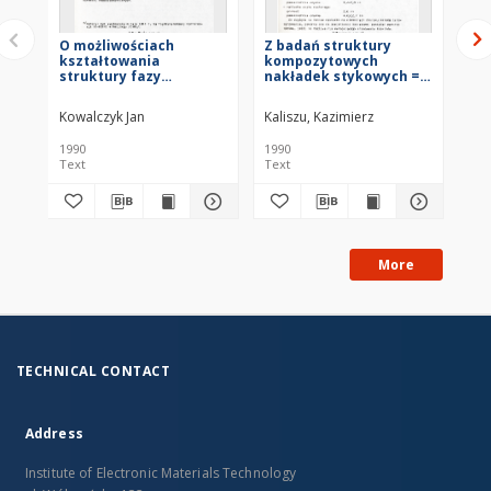
O możliwościach
Z badań struktury
An
kształtowania
kompozytowych
wt
struktury fazy
nakładek stykowych =
ko
trudnotopliwej
Investigations on
ma
kompozytowych
composite contact tips
ty
Kowalczyk Jan
Kaliszu, Kazimierz
Sen
materiałów stykowych
structure
łu
= On possibilities of
An
1990
1990
198
shaping refractory
si
Text
Text
Tex
phase structure of
of
composite contact
ma
materials
typ
More
TECHNICAL CONTACT
Address
Institute of Electronic Materials Technology