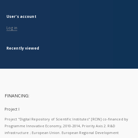
User's account
Log in
Recently viewed
FINANCING:
Project I
Project "Digital Repository of Scientific Institutes" [RCIN] co-financed by
Programme Innovative Economy, 2010-2014, Priority Axis 2. R&D
infrastructure ; European Union. European Regional Development