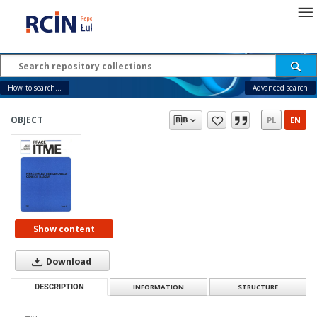
How to search...
Advanced search
OBJECT
PL
EN
Show content
Download
DESCRIPTION
INFORMATION
STRUCTURE