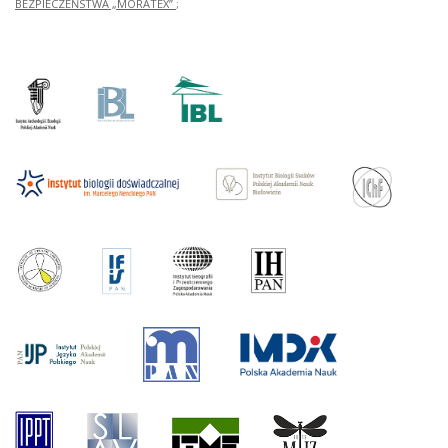
BEZPIECZEŃSTWA „MORATEX”
;