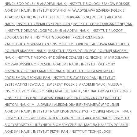
NENCKIEGO POLSKIEJ AKADEMII NAUK
;
INSTYTUT BIOLOGII SSAKÓW POLSKIEJ
AKADEMII NAUK
;
INSTYTUT BOTANIKI IM. WŁADYSŁAWA SZAFERA POLSKIEJ
AKADEMII NAUK
;
INSTYTUT CHEMII BIOORGANICZNEJ POLSKIEJ AKADEMII
NAUK
;
INSTYTUT CHEMII FIZYCZNEJ PAN
;
INSTYTUT CHEMII ORGANICZNEJ PAN
;
INSTYTUT DENDROLOGII POLSKIEJ AKADEMII NAUK
;
INSTYTUT FILOZOFII I
SOCJOLOGII PAN
;
INSTYTUT GEOGRAFII I PRZESTRZENNEGO
ZAGOSPODAROWANIA PAN
;
INSTYTUT HISTORII im. TADEUSZA MANTEUFFLA
POLSKIEJ AKADEMII NAUK
;
INSTYTUT JĘZYKA POLSKIEGO POLSKIEJ AKADEMII
NAUK
;
INSTYTUT MEDYCYNY DOŚWIADCZALNEJ I KLINICZNEJ IM.MIROSŁAWA
MOSSAKOWSKIEGO POLSKIEJ AKADEMII NAUK
;
INSTYTUT OCHRONY
PRZYRODY POLSKIEJ AKADEMII NAUK
;
INSTYTUT PODSTAWOWYCH
PROBLEMÓW TECHNIKI PAN
;
INSTYTUT SLAWISTYKI PAN
;
INSTYTUT
SYSTEMATYKI I EWOLUCJI ZWIERZĄT POLSKIEJ AKADEMII NAUK
;
MUZEUM I
INSTYTUT ZOOLOGII POLSKIEJ AKADEMII NAUK
;
SIEĆ BADAWCZA ŁUKASIEWICZ
- INSTYTUT TECHNOLOGII MATERIAŁÓW ELEKTRONICZNYCH
;
INSTYTUT
HISTORII NAUKI IM. LUDWIKA I ALEKSANDRA BIRKENMAJERÓW POLSKIEJ
AKADEMII NAUK
;
INSTYTUT NAUK EKONOMICZNYCH POLSKIEJ AKADEMII NAUK
;
INSTYTUT ROZWOJU WSI I ROLNICTWA POLSKIEJ AKADEMII NAUK
;
INSTYTUT
BIOCYBERNETYKI I INŻYNIERII BIOMEDYCZNEJ IM. MACIEJA NAŁĘCZA POLSKIEJ
AKADEMII NAUK
;
INSTYTUT FIZYKI PAN
;
INSTYTUT TECHNOLOGII