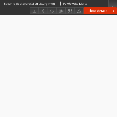
Badanie doskonałości struktury monokryształów GaAs o obniżonej gęstości dyslokacji = The investigation of low dislocation GaAs single crystals perfection
Pawłowska Marta
Show details