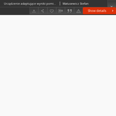
Urządzenie adaptujące wyniki pomiaru Halla do rejestratora X - Y
Matusewicz Stefan
Show details