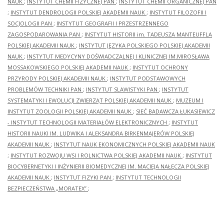
NAUK
;
INSTYTUT CHEMII FIZYCZNEJ PAN
;
INSTYTUT CHEMII ORGANICZNEJ PAN
;
INSTYTUT DENDROLOGII POLSKIEJ AKADEMII NAUK
;
INSTYTUT FILOZOFII I
SOCJOLOGII PAN
;
INSTYTUT GEOGRAFII I PRZESTRZENNEGO
ZAGOSPODAROWANIA PAN
;
INSTYTUT HISTORII im. TADEUSZA MANTEUFFLA
POLSKIEJ AKADEMII NAUK
;
INSTYTUT JĘZYKA POLSKIEGO POLSKIEJ AKADEMII
NAUK
;
INSTYTUT MEDYCYNY DOŚWIADCZALNEJ I KLINICZNEJ IM.MIROSŁAWA
MOSSAKOWSKIEGO POLSKIEJ AKADEMII NAUK
;
INSTYTUT OCHRONY
PRZYRODY POLSKIEJ AKADEMII NAUK
;
INSTYTUT PODSTAWOWYCH
PROBLEMÓW TECHNIKI PAN
;
INSTYTUT SLAWISTYKI PAN
;
INSTYTUT
SYSTEMATYKI I EWOLUCJI ZWIERZĄT POLSKIEJ AKADEMII NAUK
;
MUZEUM I
INSTYTUT ZOOLOGII POLSKIEJ AKADEMII NAUK
;
SIEĆ BADAWCZA ŁUKASIEWICZ
- INSTYTUT TECHNOLOGII MATERIAŁÓW ELEKTRONICZNYCH
;
INSTYTUT
HISTORII NAUKI IM. LUDWIKA I ALEKSANDRA BIRKENMAJERÓW POLSKIEJ
AKADEMII NAUK
;
INSTYTUT NAUK EKONOMICZNYCH POLSKIEJ AKADEMII NAUK
;
INSTYTUT ROZWOJU WSI I ROLNICTWA POLSKIEJ AKADEMII NAUK
;
INSTYTUT
BIOCYBERNETYKI I INŻYNIERII BIOMEDYCZNEJ IM. MACIEJA NAŁĘCZA POLSKIEJ
AKADEMII NAUK
;
INSTYTUT FIZYKI PAN
;
INSTYTUT TECHNOLOGII
BEZPIECZEŃSTWA „MORATEX”
;