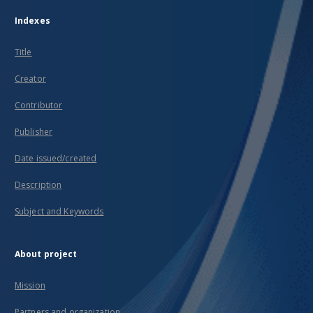
Indexes
Title
Creator
Contributor
Publisher
Date issued/created
Description
Subject and Keywords
About project
Mission
Partners and organization