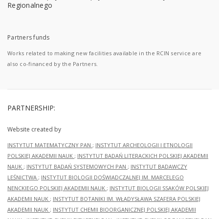
Partners funds
Works related to making new facilities available in the RCIN service are
also co-financed by the Partners.
PARTNERSHIP:
Website created by
INSTYTUT MATEMATYCZNY PAN
;
INSTYTUT ARCHEOLOGII I ETNOLOGII
POLSKIEJ AKADEMII NAUK
;
INSTYTUT BADAŃ LITERACKICH POLSKIEJ AKADEMII
NAUK
;
INSTYTUT BADAŃ SYSTEMOWYCH PAN
;
INSTYTUT BADAWCZY
LEŚNICTWA
;
INSTYTUT BIOLOGII DOŚWIADCZALNEJ IM. MARCELEGO
NENCKIEGO POLSKIEJ AKADEMII NAUK
;
INSTYTUT BIOLOGII SSAKÓW POLSKIEJ
AKADEMII NAUK
;
INSTYTUT BOTANIKI IM. WŁADYSŁAWA SZAFERA POLSKIEJ
AKADEMII NAUK
;
INSTYTUT CHEMII BIOORGANICZNEJ POLSKIEJ AKADEMII