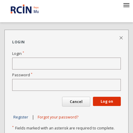
LOGIN
*
Login
*
Password
Log on
Cancel
|
Register
Forgot your password?
*
Fields marked with an asterisk are required to complete.