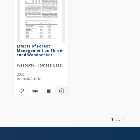
Effects of Forest
Management on Three-
toed Woodpecker
Picoides tridactylus
Distribution in the
Wesołwski, Tomasz
Czeszczewik, Dorota
Rowiński, Patryk
Białowieża Forest (NE
Poland): Conservation
2005
Implications
Journal/Article
of
1
1