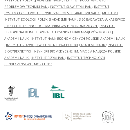
PRZYRODY POLSKIEJ AKADEMII NAUK
;
INSTYTUT PODSTAWOWYCH
PROBLEMÓW TECHNIKI PAN
;
INSTYTUT SLAWISTYKI PAN
;
INSTYTUT
SYSTEMATYKI I EWOLUCJI ZWIERZĄT POLSKIEJ AKADEMII NAUK
;
MUZEUM I
INSTYTUT ZOOLOGII POLSKIEJ AKADEMII NAUK
;
SIEĆ BADAWCZA ŁUKASIEWICZ
- INSTYTUT TECHNOLOGII MATERIAŁÓW ELEKTRONICZNYCH
;
INSTYTUT
HISTORII NAUKI IM. LUDWIKA I ALEKSANDRA BIRKENMAJERÓW POLSKIEJ
AKADEMII NAUK
;
INSTYTUT NAUK EKONOMICZNYCH POLSKIEJ AKADEMII NAUK
;
INSTYTUT ROZWOJU WSI I ROLNICTWA POLSKIEJ AKADEMII NAUK
;
INSTYTUT
BIOCYBERNETYKI I INŻYNIERII BIOMEDYCZNEJ IM. MACIEJA NAŁĘCZA POLSKIEJ
AKADEMII NAUK
;
INSTYTUT FIZYKI PAN
;
INSTYTUT TECHNOLOGII
BEZPIECZEŃSTWA „MORATEX”
;