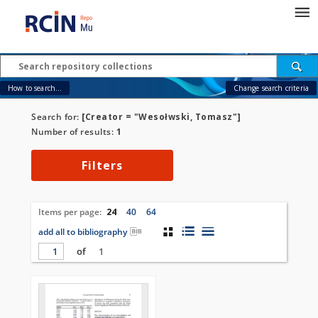
How to search...
Change search criteria
Search for:
[Creator = "Wesołwski, Tomasz"]
Number of results:
1
Filters
Items per page:
24
40
64
add all to bibliography
of
1