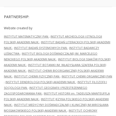
PARTNERSHIP:
Website created by
INSTYTUT MATEMATYCZNY PAN
;
INSTYTUT ARCHEOLOGII I ETNOLOGII
POLSKIEJ AKADEMII NAUK
;
INSTYTUT BADAŃ LITERACKICH POLSKIEJ AKADEMII
NAUK
;
INSTYTUT BADAŃ SYSTEMOWYCH PAN
;
INSTYTUT BADAWCZY
LEŚNICTWA
;
INSTYTUT BIOLOGII DOŚWIADCZALNEJ IM. MARCELEGO
NENCKIEGO POLSKIEJ AKADEMII NAUK
;
INSTYTUT BIOLOGII SSAKÓW POLSKIEJ
AKADEMII NAUK
;
INSTYTUT BOTANIKI IM. WŁADYSŁAWA SZAFERA POLSKIEJ
AKADEMII NAUK
;
INSTYTUT CHEMII BIOORGANICZNEJ POLSKIEJ AKADEMII
NAUK
;
INSTYTUT CHEMII FIZYCZNEJ PAN
;
INSTYTUT CHEMII ORGANICZNEJ PAN
;
INSTYTUT DENDROLOGII POLSKIEJ AKADEMII NAUK
;
INSTYTUT FILOZOFII I
SOCJOLOGII PAN
;
INSTYTUT GEOGRAFII I PRZESTRZENNEGO
ZAGOSPODAROWANIA PAN
;
INSTYTUT HISTORII im. TADEUSZA MANTEUFFLA
POLSKIEJ AKADEMII NAUK
;
INSTYTUT JĘZYKA POLSKIEGO POLSKIEJ AKADEMII
NAUK
;
INSTYTUT MEDYCYNY DOŚWIADCZALNEJ I KLINICZNEJ IM.MIROSŁAWA
MOSSAKOWSKIEGO POLSKIEJ AKADEMII NAUK
;
INSTYTUT OCHRONY