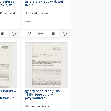
ojezierze
artyleryjskiego w Nowej
skie) w
Dębie
i wstępnych
(KotlinaSandomierska), z
ąszczami
uwagami o stanie wiedzy o
Ruta, Rafał
Buczyński, Paweł
tera)
ważkach Kotliny
Sandomierskie
2003
Text
z Polski w
Ignacy Schaitter (1805-
 i
1885) i jego zbiory
ii Polskiej
przyrodnicze
w
Wiśniewski, Ryszard