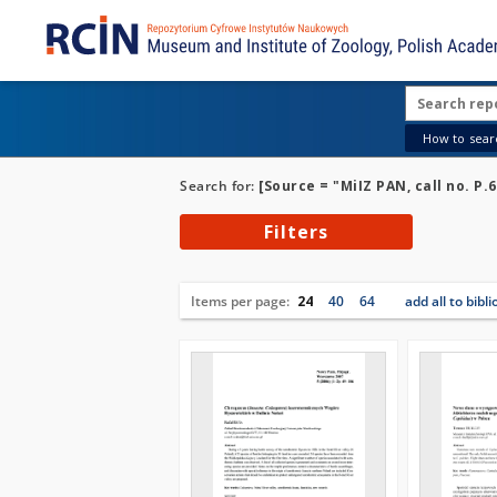
How to searc
Search for:
[Source = "MiIZ PAN, call no. P.
Filters
Items per page:
24
40
64
add all to bibl