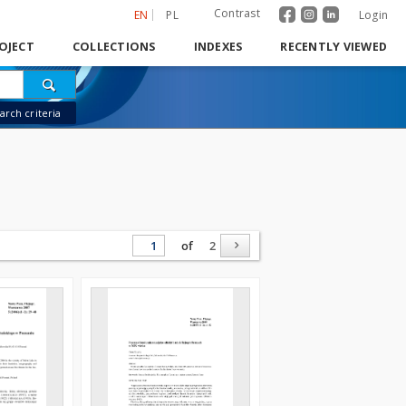
Contrast
EN
PL
Login
OJECT
COLLECTIONS
INDEXES
RECENTLY VIEWED
rch criteria
of
2