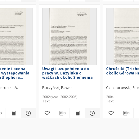
enie i ocena
Uwagi i uzupełnienia do
Chruściki (Trich
a występowania
pracy W. Bazyluka o
okolic Górowa I
Anthophora
ważkach okolic Siemienia
liger, 1806)
era, Apoidea)
eronika A.
Buczyński, Paweł
Czachorowski, Stan
2002 (wyd. 2002-2003)
2004
Text
Text