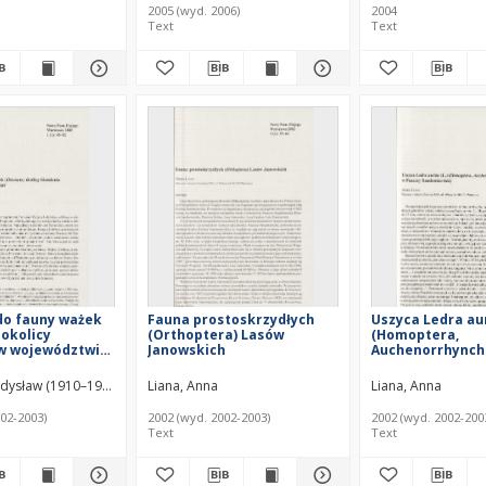
2005 (wyd. 2006)
2004
Text
Text
do fauny ważek
Fauna prostoskrzydłych
Uszyca Ledra aur
 okolicy
(Orthoptera) Lasów
(Homoptera,
 w województwie
Janowskich
Auchenorrhynch
Puszczy Sandomi
adysław (1910–1988)
Liana, Anna
Liana, Anna
02-2003)
2002 (wyd. 2002-2003)
2002 (wyd. 2002-200
Text
Text