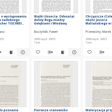
 o występowaniu
Ważki (Insecta: Odonata)
Chrząszcze (Col
za nadobnego
doliny Bugu miedzy
okolic Jeziora
cher TISCHBEIN
Gołębiami i Włodawą
Maltańskiego w
era, Cephidae) w
masz
Buczyński, Paweł
Przewoźny, Marek
07)
2006 (wyd. 2007)
2006 (wyd. 2007)
Text
Text
do poznania
Pierwsze stanowisko
Waloryzacja prz