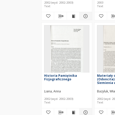
2002 (wyd. 2002-2003)
2003
Text
Text
Historia Pamiętnika
Materiały 
Fizjograficznego
(Odoncita)
Siemienia
lubelskim
Liana, Anna
Bazyluk, Wł
2002 (wyd. 2002-2003)
2002 (wyd. 20
Text
Text