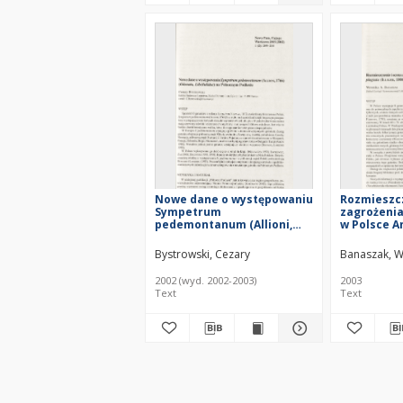
Nowe dane o występowaniu
Rozmieszcz
Sympetrum
zagrożeni
pedemontanum (Allioni,
w Polsce 
1776) (Odonata,
plagiata (Il
Libellulidae) na Północnym
(Hymenopt
Bystrowski, Cezary
Banaszak, W
Podlasiu
2002 (wyd. 2002-2003)
2003
Text
Text