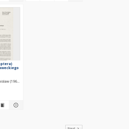
optera)
ławeckiego
isław (1963– )
Małek, Jolanta
of
Next