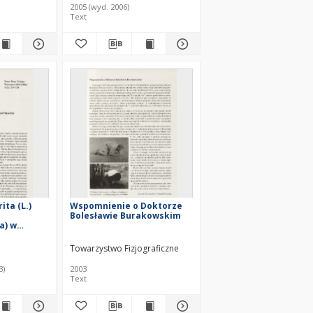
2005 (wyd. 2006)
Text
ita (L.)
Wspomnienie o Doktorze
Bolesławie Burakowskim
a) w
erskiej
Towarzystwo Fizjograficzne
3)
2003
Text