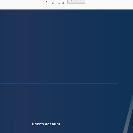
1
2
2
User's account