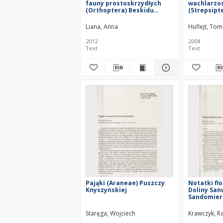
fauny prostoskrzydłych
wachlarzo
(Orthoptera) Beskidu
(Strepsipt
Żywieckiego
Liana, Anna
Huflejt, To
2012
2004
Text
Text
Pająki (Araneae) Puszczy
Notatki fl
Knyszyńskiej
Doliny San
Sandomier
Staręga, Wojciech
Krawczyk, Ra