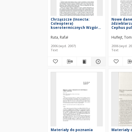
Chrząszcze (Insecta:
Nowe dane
Coleoptera)
ździeblar
kserotermicznych Wzgórz
Cephus pul
Byszewickich w Dolinie
(Hymenopt
Noteci
Polsce
Ruta, Rafał
Huflejt, To
2006 (wyd. 2007)
2006 (wyd. 20
Text
Text
Materiały do poznania
Materiały 