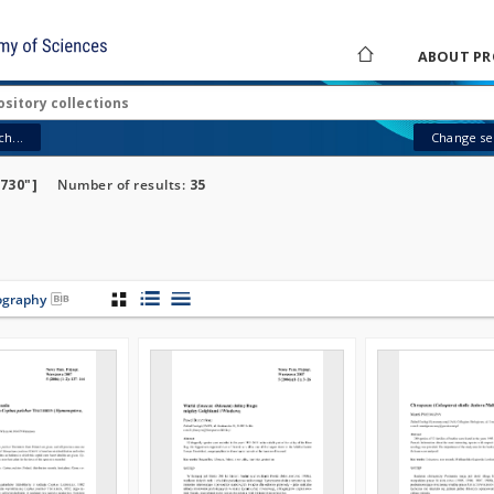
ABOUT PR
h...
Change sea
6730"]
Number of results:
35
iography