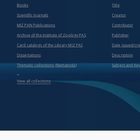
Books
Title
Scientific Journals
Creator
MIZ PAN Publications
Contributor
Archive of the Institute of Zoology PAS
Publisher
Card catalogs of the Library MIZ PAS
Date issued/cr
Dissertations
Description
Thematic collections (Nematoda)
Subject and Ke
...
View all collections