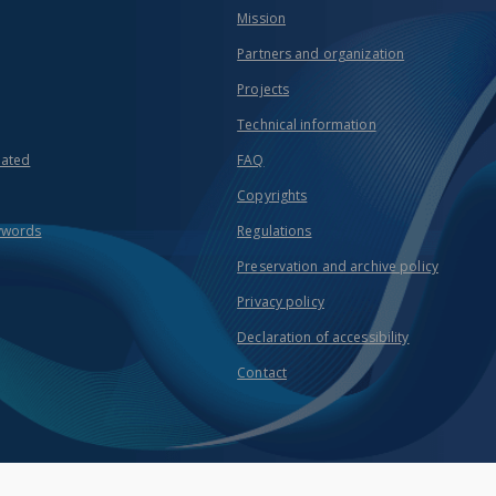
Mission
Partners and organization
Projects
Technical information
eated
FAQ
Copyrights
ywords
Regulations
Preservation and archive policy
Privacy policy
Declaration of accessibility
Contact