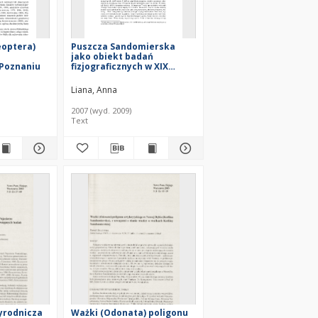
eoptera)
Puszcza Sandomierska
jako obiekt badań
 Poznaniu
fizjograficznych w XIX
wieku
Liana, Anna
2007 (wyd. 2009)
Text
yrodnicza
Ważki (Odonata) poligonu