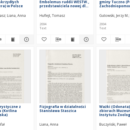
skrzydłych
Embolemus ruddii WESTW.,
gminy Tuczno (P
era) w Polsce
przedstawiciela nowej dla
Zachodniopomor
Polski rodziny
oparciu o wynik
Embolemidae
badań nad chrz
masz
Liana, Anna
Huflejt, Tomasz
Gutowski, Jerzy M.
(Hymenoptera)
(Insecta: Coleop
2004
2004
Text
Text
orystyczne z
Fizjografia w działalności
Ważki (Odonata) 
u (Kotlina
Stanisława Staszica
zbiorach Muzeum
ska)
Instytutu Zoolog
Akademii Nauk 
Warszawie
fał
Liana, Anna
Buczyński, Paweł