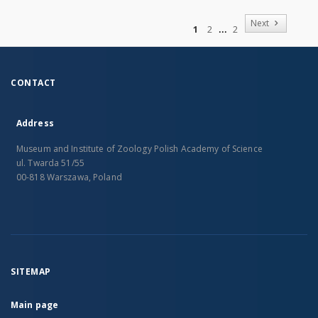
of
Next
1
2
2
CONTACT
Address
Museum and Institute of Zoology Polish Academy of Science
ul. Twarda 51/55
00-818 Warszawa, Poland
SITEMAP
Main page