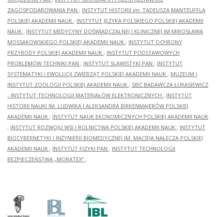
ZAGOSPODAROWANIA PAN
;
INSTYTUT HISTORII im. TADEUSZA MANTEUFFLA
POLSKIEJ AKADEMII NAUK
;
INSTYTUT JĘZYKA POLSKIEGO POLSKIEJ AKADEMII
NAUK
;
INSTYTUT MEDYCYNY DOŚWIADCZALNEJ I KLINICZNEJ IM.MIROSŁAWA
MOSSAKOWSKIEGO POLSKIEJ AKADEMII NAUK
;
INSTYTUT OCHRONY
PRZYRODY POLSKIEJ AKADEMII NAUK
;
INSTYTUT PODSTAWOWYCH
PROBLEMÓW TECHNIKI PAN
;
INSTYTUT SLAWISTYKI PAN
;
INSTYTUT
SYSTEMATYKI I EWOLUCJI ZWIERZĄT POLSKIEJ AKADEMII NAUK
;
MUZEUM I
INSTYTUT ZOOLOGII POLSKIEJ AKADEMII NAUK
;
SIEĆ BADAWCZA ŁUKASIEWICZ
- INSTYTUT TECHNOLOGII MATERIAŁÓW ELEKTRONICZNYCH
;
INSTYTUT
HISTORII NAUKI IM. LUDWIKA I ALEKSANDRA BIRKENMAJERÓW POLSKIEJ
AKADEMII NAUK
;
INSTYTUT NAUK EKONOMICZNYCH POLSKIEJ AKADEMII NAUK
;
INSTYTUT ROZWOJU WSI I ROLNICTWA POLSKIEJ AKADEMII NAUK
;
INSTYTUT
BIOCYBERNETYKI I INŻYNIERII BIOMEDYCZNEJ IM. MACIEJA NAŁĘCZA POLSKIEJ
AKADEMII NAUK
;
INSTYTUT FIZYKI PAN
;
INSTYTUT TECHNOLOGII
BEZPIECZEŃSTWA „MORATEX”
;