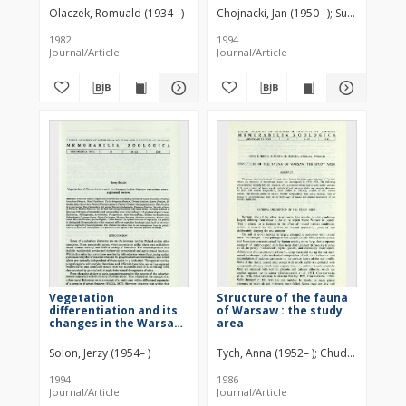
Olaczek, Romuald (1934– )
Chojnacki, Jan (1950– )
Sudnik-Wójcik
1982
1994
Journal/Article
Journal/Article
Vegetation
Structure of the fauna
differentiation and its
of Warsaw : the study
changes in the Warsaw
area
suburban zone - a
general review
Solon, Jerzy (1954– )
Tych, Anna (1952– )
Chudzicka, Elżbie
1994
1986
Journal/Article
Journal/Article