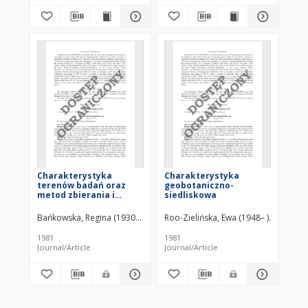
Charakterystyka
Charakterystyka
terenów badań oraz
geobotaniczno-
metod zbierania i
siedliskowa
opracowywania
materiałów
Bańkowska, Regina (1930–2017)
Roo-Zielińska, Ewa (1948– )
Garbarczyk, Henryk (1947– )
Państwo
Państw
1981
1981
Journal/Article
Journal/Article