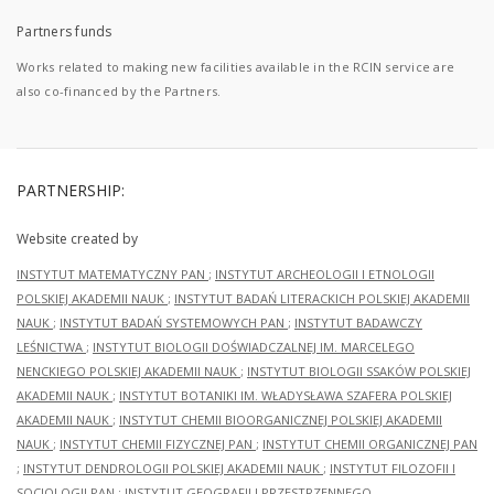
Partners funds
Works related to making new facilities available in the RCIN service are
also co-financed by the Partners.
PARTNERSHIP:
Website created by
INSTYTUT MATEMATYCZNY PAN
;
INSTYTUT ARCHEOLOGII I ETNOLOGII
POLSKIEJ AKADEMII NAUK
;
INSTYTUT BADAŃ LITERACKICH POLSKIEJ AKADEMII
NAUK
;
INSTYTUT BADAŃ SYSTEMOWYCH PAN
;
INSTYTUT BADAWCZY
LEŚNICTWA
;
INSTYTUT BIOLOGII DOŚWIADCZALNEJ IM. MARCELEGO
NENCKIEGO POLSKIEJ AKADEMII NAUK
;
INSTYTUT BIOLOGII SSAKÓW POLSKIEJ
AKADEMII NAUK
;
INSTYTUT BOTANIKI IM. WŁADYSŁAWA SZAFERA POLSKIEJ
AKADEMII NAUK
;
INSTYTUT CHEMII BIOORGANICZNEJ POLSKIEJ AKADEMII
NAUK
;
INSTYTUT CHEMII FIZYCZNEJ PAN
;
INSTYTUT CHEMII ORGANICZNEJ PAN
;
INSTYTUT DENDROLOGII POLSKIEJ AKADEMII NAUK
;
INSTYTUT FILOZOFII I
SOCJOLOGII PAN
;
INSTYTUT GEOGRAFII I PRZESTRZENNEGO