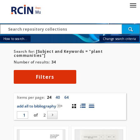
How to search...
Change search criteria
Search for:
[Subject and Keywords = "plant
communities"]
Number of results:
34
Filters
Items per page:
24
40
64
add all to bibliography
of
2