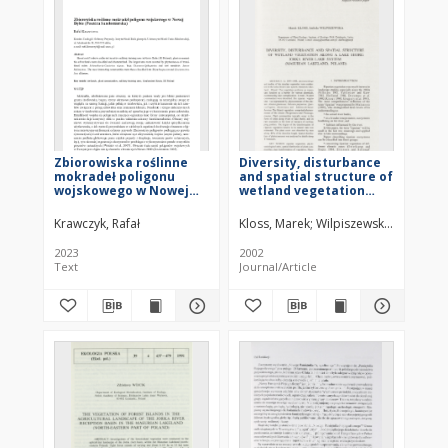
Zbiorowiska roślinne
Diversity, disturbance
mokradeł poligonu
and spatial structure of
wojskowego w Nowej
wetland vegetation
Dębie (Puszcza
along a lake shore:
Sandomierska)
Jorka River-Lake
Krawczyk, Rafał
Kloss, Marek
Wilpiszewska, Izabela
system (Masurian
Lakeland, Poland)
2023
2002
Text
Journal/Article