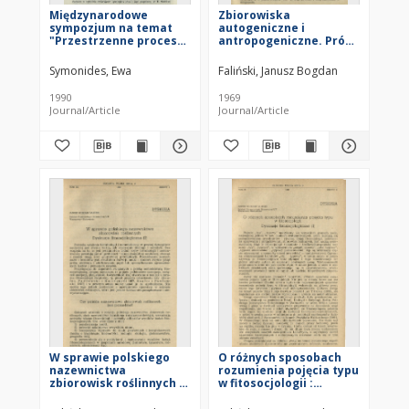
Międzynarodowe
Zbiorowiska
sympozjum na temat
autogeniczne i
"Przestrzenne procesy
antropogeniczne. Próba
w zbiorowiskach
określenia i klasyfikacji
roślinnych" (Liblice,
: Dyskusje
Symonides, Ewa
Faliński, Janusz Bogdan
Czechosłowacja, 18-22
fitosocjologiczne (4)
IX 1989 r.)
1990
1969
Journal/Article
Journal/Article
W sprawie polskiego
O różnych sposobach
nazewnictwa
rozumienia pojęcia typu
zbiorowisk roślinnych :
w fitosocjologii :
dyskusje
Dyskusje
fitosocjologiczne (2)
fitosocjologiczne (1)