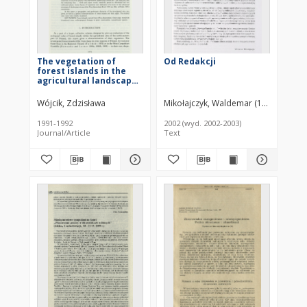
The vegetation of
Od Redakcji
forest islands in the
agricultural landscape
of the Jorka river
reception basin in the
Wójcik, Zdzisława
Mikołajczyk, Waldemar (1936–2021)
Masurian Lakeland
(north-estern part of
1991-1992
2002 (wyd. 2002-2003)
Poland)
Journal/Article
Text