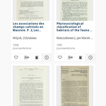
Les associations des
Phytosociological
champs culttivés en
classification of
Masovie. P. 2, Les
habitats of the fauna of
associations de
Warsaw surroundings
chaumes de ľalliance
Wójcik, Zdzisława
Matuszkiewicz, Jan Marek (1946– )
Nanocyperion
flavescentis
1968
1981
Journal/Article
Journal/Article