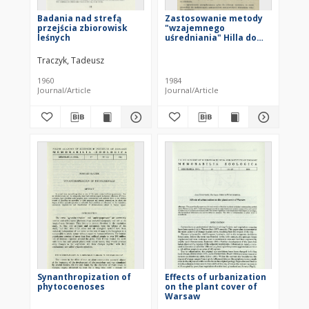
Badania nad strefą
Zastosowanie metody
przejścia zbiorowisk
"wzajemnego
leśnych
uśredniania" Hilla do
porządkowania danych
fitosocjologicznych
Traczyk, Tadeusz
1960
1984
Journal/Article
Journal/Article
Synanthropization of
Effects of urbanization
phytocoenoses
on the plant cover of
Warsaw