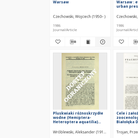
Warsaw
Warsaw : e
urban pres
communitie
Czechowski, Wojciech (1950– )
Czechowski,
1986
1986
Journal/Article
Journal/Artic
Pluskwiaki różnoskrzydłe
Cele i zał
wodne (Hemiptera-
zoocenolog
Heteroptera aquatilia)
Białołęka 
okolic Poznania = Die
Warszawie
Wasserwanzen
Wróblewski, Aleksander (1911–1985)
Trojan, Prze
(Hemiptera-Heteroptera