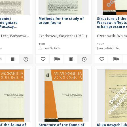
enie i
Methods for the study of
Structure of the
ie gniazd
urban fauna
Warsaw : effects
Puszczy
urban pressure 
iej (Pojezierze
communities. pt.
)
tytułowe, spis tr
1930– )
, Lech
Państwowe Wydawnictwo Naukowe (1951–1992)
Czechowski, Wojciech (1950– )
Mikołajczyk, Waldemar 
Polska Akademia Nauk. 
Czechowski, Wojcie
1981
1987
le
Journal/Article
Journal/Article
of the fauna of
Structure of the fauna of
Kilka nowych lub