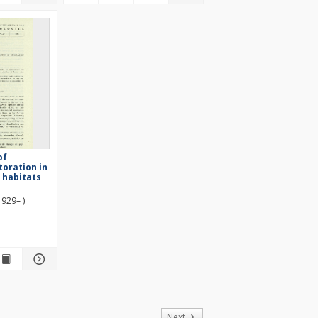
of
toration in
 habitats
1929– )
of
Next