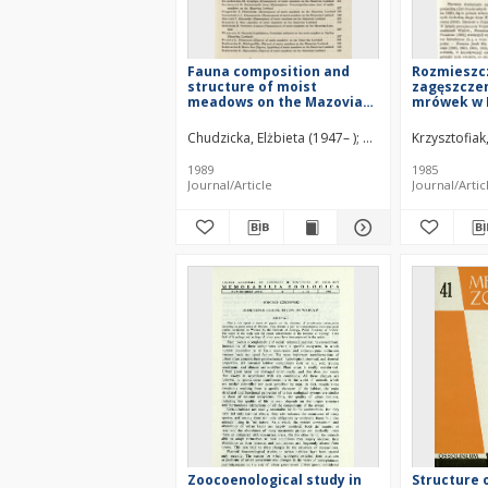
Fauna composition and
Rozmieszcz
structure of moist
zagęszczen
meadows on the Mazovian
mrówek w 
Lowland - Contents
Augustowsk
Mazurskie
Chudzicka, Elżbieta (1947– )
Bańkowska, Regina (
Krzysztofiak
1989
1985
Journal/Article
Journal/Artic
Zoocoenological study in
Structure 