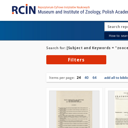
How to searc
Search for:
[Subject and Keywords = "zooc
Filters
Items per page:
24
40
64
add all to bibl