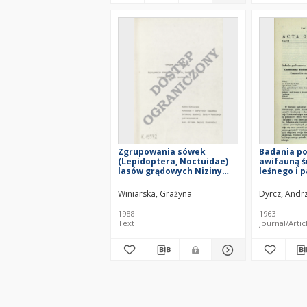
Zgrupowania sówek
Badania p
(Lepidoptera, Noctuidae)
awifauną ś
lasów grądowych Niziny
leśnego i 
Mazowieckiej
Winiarska, Grażyna
Dyrcz, Andrz
1988
1963
Text
Journal/Artic