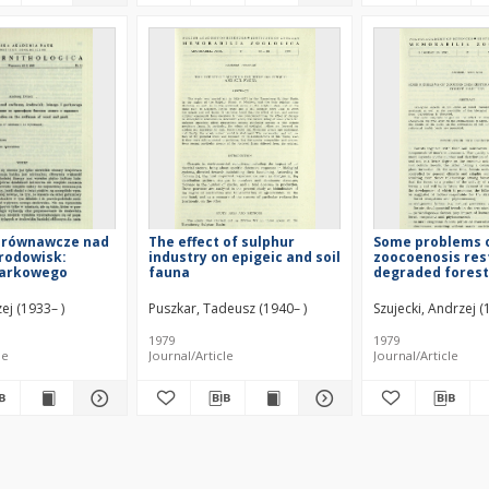
orównawcze nad
The effect of sulphur
Some problems 
rodowisk:
industry on epigeic and soil
zoocoenosis res
parkowego
fauna
degraded forest
ej (1933– )
Puszkar, Tadeusz (1940– )
Szujecki, Andrzej (
1979
1979
le
Journal/Article
Journal/Article