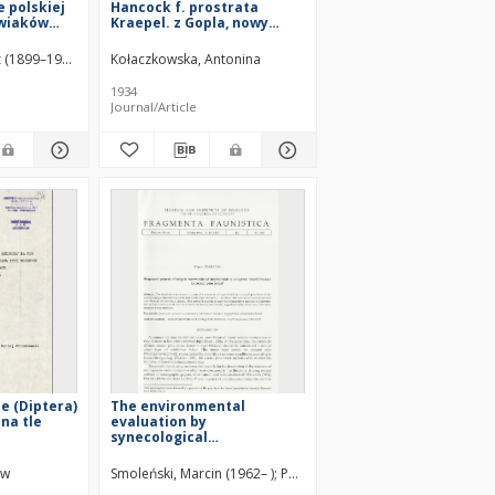
 polskiej
Hancock f. prostrata
wiaków
Kraepel. z Gopla, nowy
 = Einige
gatunek mszywioła dla
oder wenig
fauny polskiej = Über das
–1992)
z (1899–1974)
Kołaczkowska, Antonina
opteren-
Vorkommen von
Plumatella punctata
1934
Hancock f. prostrata
Journal/Article
Kraepel. im Gopło-See
e (Diptera)
The environmental
na tle
evaluation by
synecological
 zespołów
zooindication - a proposal
w
of the method based on
stytut Zoologii
aw
ia Nauk. Instytut Zoologii.
Smoleński, Marcin (1962– )
Polska Akademia Nauk. Muzeum i I
iskach :
epigeic invertebrate