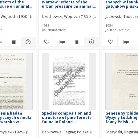
ffects of the
Warsaw : effects of the
znanych w faunie
sure on animal
urban pressure on animal
gatunków plusk
s. Pt. 1
communities. Pt. 1 -
(Heteroptera). 3
contens
für Polen neue 
 Wojciech (1950– )
Pisarski, Bohdan (1928–1992)
Czechowski, Wojciech (1950– )
Pisarski, Bohdan (1928
Jaczewski, Tadeus
bekannte Heter
Arten. 3
1986
1934
le
Journal/Article
Journal/Article
ożenia badań
Species composition and
Geneza Syrphida
icznych osiedla
structure of pine forests'
Wyżyny Łódzkiej 
Dworska w
fauna in Poland.
fauny Polski, z
Introduction
uwzględnieniem
tych muchówek 
mysław (1929– )
Państwowe Wydawnictwo Naukowe (1951–1992)
Bańkowska, Regina
Polska Akademia Nauk. Muzeum i In
Soszyński, Bogusł
Polska Akadem
badanych środow