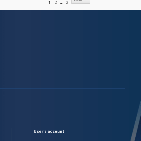
1
2
2
User's account