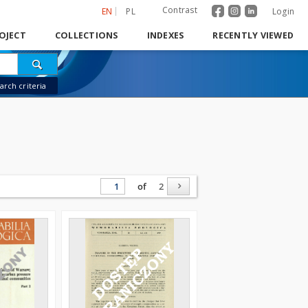
Contrast
EN
PL
Login
OJECT
COLLECTIONS
INDEXES
RECENTLY VIEWED
rch criteria
of
2