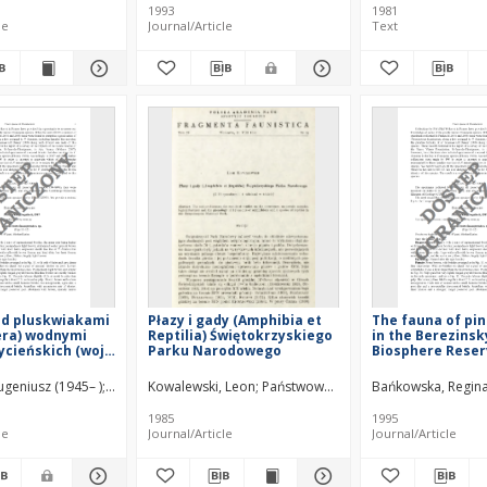
Rozprawa dokto
1993
1981
le
Journal/Article
Text
ad pluskwiakami
Płazy i gady (Amphibia et
The fauna of pin
era) wodnymi
Reptilia) Świętokrzyskiego
in the Berezinsk
ycieńskich (woj.
Parku Narodowego
Biosphere Reser
e)
Byelorussia : th
studies, materia
ugeniusz (1945– )
Tabaka, Krystyna
Kowalewski, Leon
Państwowe Wydawnictwo Naukowe (1951–
Państwowe Wydawnictwo Naukowe (
Bańkowska, Regina
methods
1985
1995
le
Journal/Article
Journal/Article