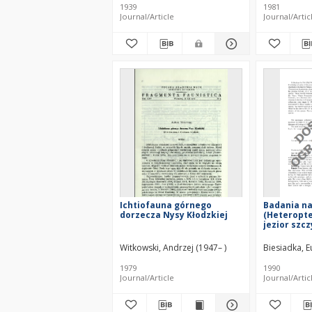
aquatilia) der Umgegend
1939
1981
von Poznań
Journal/Article
Journal/Artic
Ichtiofauna górnego
Badania n
dorzecza Nysy Kłodzkiej
(Heteropt
jezior szcz
olsztyński
Witkowski, Andrzej (1947– )
Biesiadka, E
1979
1990
Journal/Article
Journal/Artic