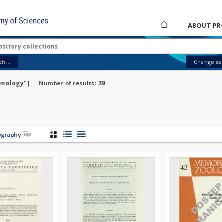
ABOUT PR
h...
Change sea
enology"]
Number of results:
39
iography