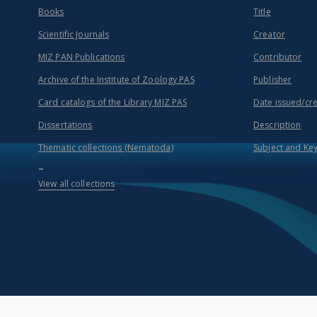
Books
Title
Scientific Journals
Creator
MIZ PAN Publications
Contributor
Archive of the Institute of Zoology PAS
Publisher
Card catalogs of the Library MIZ PAS
Date issued/cr
Dissertations
Description
Thematic collections (Nematoda)
Subject and Ke
...
View all collections